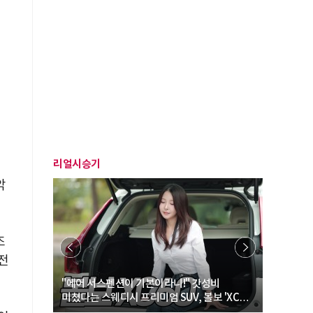
리얼시승기
악
조
역전
… “여성·
"에어 서스펜션이 기본이라니!" 갓성비
"디자인 대
미쳤다는 스웨디시 프리미엄 SUV, 볼보 'XC60
크로스오버
B5 울트라'