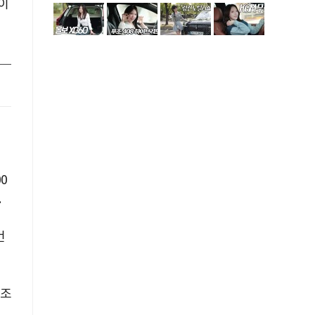
이
0
.
번
6조