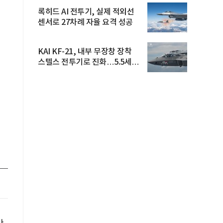
록히드 AI 전투기, 실제 적외선
센서로 27차례 자율 요격 성공
KAI KF-21, 내부 무장창 장착
스텔스 전투기로 진화…5.5세대
도...