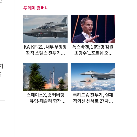
만
투데이 컴퍼니
KAI KF-21, 내부 무장창
폭스바겐, 10만명 감원
장착 스텔스 전투기로
'초강수'...포르쉐 오너
진화…5.5세대 도약
직접 경고
선언
기
총
스페이스X, 숏커버링
록히드 AI 전투기, 실제
유입-테슬라 합작
적외선 센서로 27차례
'테라팹' 호재로 15.83%
자율 요격 성공
급등