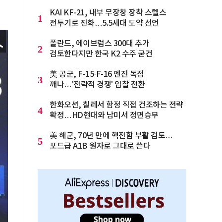
KAI KF-21, 내부 무장창 장착 스텔스
1
전투기로 진화…5.5세대 도약 선언
폴란드, 에이브럼스 300대 추가
2
검토한다지만 한국 K2 수주 굳건
美 공군, F-15·F-16 엔진 독점
3
깨나…'전략적 경쟁' 입찰 전환
한화오션, 칠레서 함정 직접 건조하는 전략
4
확정…HD현대와 남미서 정면승부
美 해군, 70년 만에 핵전함 부활 검토…
5
포드급 A1B 원자로 그대로 쓴다