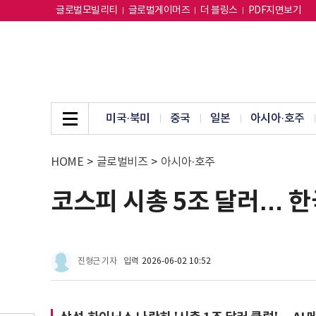
글로벌모빌리티
글로벌게이머즈
더 블링스
PDF지면보기
미국·북미
중국
일본
아시아·호주
HOME
>
글로벌비즈
>
아시아·호주
코스피 시총 5조 달러… 한
진형근 기자
입력
2026-06-02 10:52