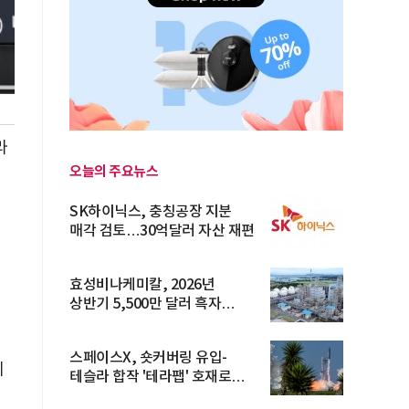
라
오늘의 주요뉴스
SK하이닉스, 충칭공장 지분
매각 검토…30억달러 자산 재편
효성비나케미칼, 2026년
상반기 5,500만 달러 흑자
전환… 4대 체...
스페이스X, 숏커버링 유입-
에
테슬라 합작 '테라팹' 호재로
15.83% ...