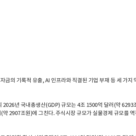
금의 기록적 유출, AI 인프라와 직결된 기업 부재 등 세 가지 
26년 국내총생산(GDP) 규모는 4조 1500억 달러(약 6293
 달러(약 2907조원)에 그친다. 주식시장 규모가 실물경제 규모를 
박지수 아나운서가 타본 ‘전설의 무쏘’
초보자도 반할 반전 매력”