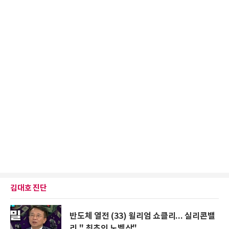
김대호 진단
반도체 열전 (33) 윌리엄 쇼클리... 실리콘밸
리 " 최초의 노벨상"