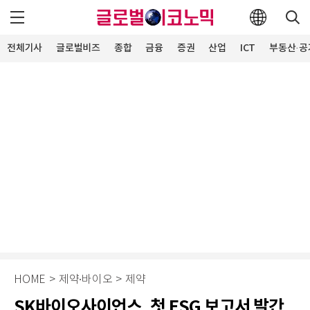
전체기사
글로벌비즈
종합
금융
증권
산업
ICT
부동산·공
HOME
>
제약∙바이오
>
제약
SK바이오사이언스, 첫 ESG 보고서 발간