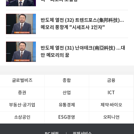
반도체 열전 (32) 트렌드포스(集邦科技)...
메모리 풍향계 "시세조사 1인자"
반도체 열전 (31) 난야테크(南亞科技) ...대
만 메모리의 꿈
글로벌비즈
종합
금융
증권
산업
ICT
부동산·공기업
유통경제
제약∙바이오
소상공인
ESG경영
오피니언
PC 버전
전체서비스