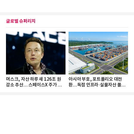
글로벌 슈퍼리치
머스크, 자산 하루 새 126조 원
아시아 부호, 포트폴리오 대전
감소 추산… 스페이스X 주가 하
환…독점 인프라·실물자산 몰린
락 때문
다