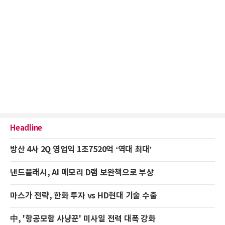
Headline
방산 4사 2Q 영업익 1조7520억 ‘역대 최대’
낸드플래시, AI 메모리 D램 보완책으로 부상
마스가 전략, 한화 투자 vs HD현대 기술 수출
中, '항공모함 사냥꾼' 미사일 전력 대폭 강화