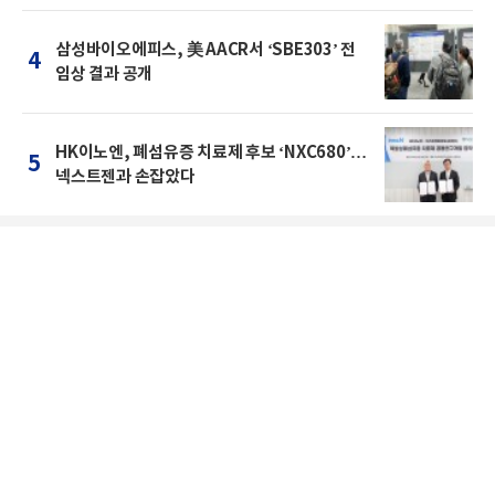
삼성바이오에피스, 美 AACR서 ‘SBE303’ 전
4
임상 결과 공개
HK이노엔, 폐섬유증 치료제 후보 ‘NXC680’…
5
넥스트젠과 손잡았다