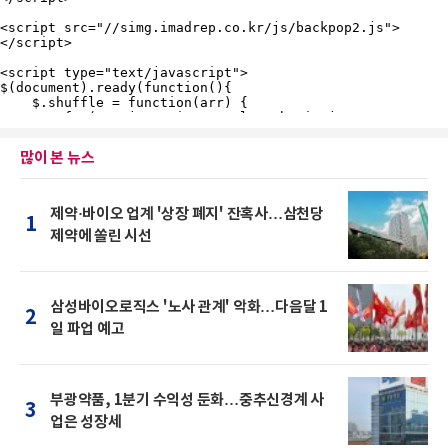
많이 본 뉴스
제약·바이오 업계 '상장 폐지' 잔혹사…삼천당
1
제약에 쏠린 시선
삼성바이오로직스 '노사 관계' 악화…다음달 1
2
일 파업 예고
부광약품, 1분기 수익성 둔화…중추신경계 사
3
업은 성장세