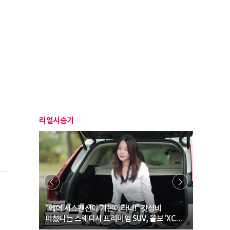
리얼시승기
… “여성·
"에어 서스펜션이 기본이라니!" 갓성비
"디자인 대
미쳤다는 스웨디시 프리미엄 SUV, 볼보 'XC60
크로스오버
B5 울트라'