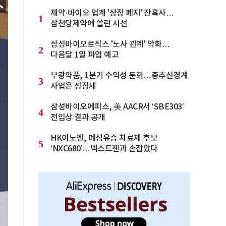
제약·바이오 업계 '상장 폐지' 잔혹사…
1
삼천당제약에 쏠린 시선
삼성바이오로직스 '노사 관계' 악화…
2
다음달 1일 파업 예고
부광약품, 1분기 수익성 둔화…중추신경계
3
사업은 성장세
삼성바이오에피스, 美 AACR서 ‘SBE303’
4
전임상 결과 공개
HK이노엔, 폐섬유증 치료제 후보
5
‘NXC680’…넥스트젠과 손잡았다