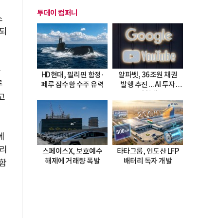
투데이 컴퍼니
스
증되
을
HD현대, 필리핀 함정·
알파벳, 36조원 채권
루
페루 잠수함 수주 유력
발행 추진…AI 투자
시험대
고
에
프리
스페이스X, 보호예수
타타그룹, 인도산 LFP
해제에 거래량 폭발
배터리 독자 개발
함