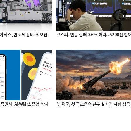
이닉스, 반도체 장비 '확보전'
코스피, 반등 실패 0.6% 하락...6200선 방
증권사, AI·WM ‘스텝업’ 박차
美 육군, 첫 극초음속 탄두 실사격 시험 성공