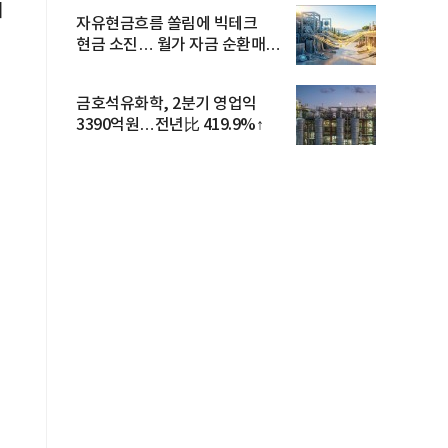
예
자유현금흐름 쏠림에 빅테크
현금 소진… 월가 자금 순환매
확산
금호석유화학, 2분기 영업익
3390억원…전년比 419.9%↑