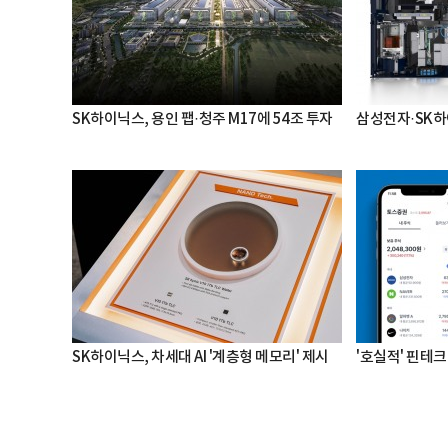
SK하이닉스, 용인 팹·청주 M17에 54조 투자
삼성전자·SK하
SK하이닉스, 차세대 AI '계층형 메모리' 제시
'호실적' 핀테크 