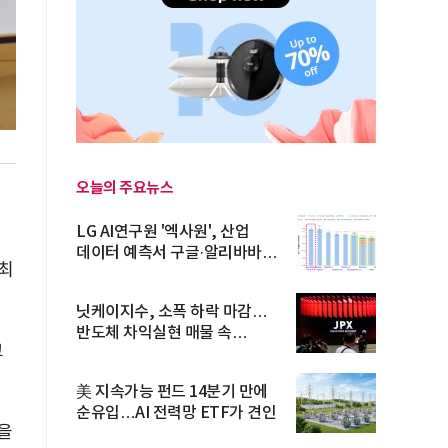
오늘의 주요뉴스
LG AI연구원 '엑사원', 산업
데이터 예측서 구글·알리바바
 최
제쳐
닛케이지수, 소폭 하락 마감…
반도체 차익실현 매물 속
교
TOPIX 선...
美 지속가능 펀드 14분기 만에
순유입…AI 전력망 ETF가 견인
을