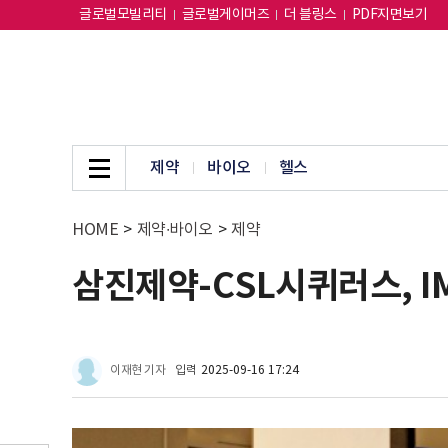
글로벌모빌리티
글로벌게이머즈
더 블링스
PDF지면보기
제약
바이오
헬스
HOME
>
제약∙바이오
>
제약
삼진제약-CSL시퀴러스, I
이재현 기자
입력
2025-09-16 17:24