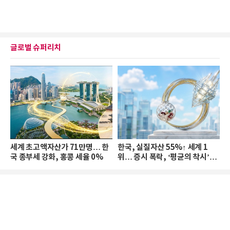
글로벌 슈퍼리치
세계 초고액자산가 71만명… 한
한국, 실질자산 55%↑ 세계 1
국 종부세 강화, 홍콩 세율 0%
위… 증시 폭락, ‘평균의 착시’와
부의 유동성 위기