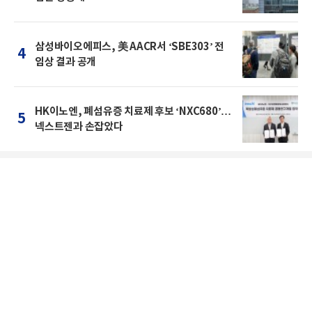
삼성바이오에피스, 美 AACR서 ‘SBE303’ 전
4
임상 결과 공개
HK이노엔, 폐섬유증 치료제 후보 ‘NXC680’…
5
넥스트젠과 손잡았다