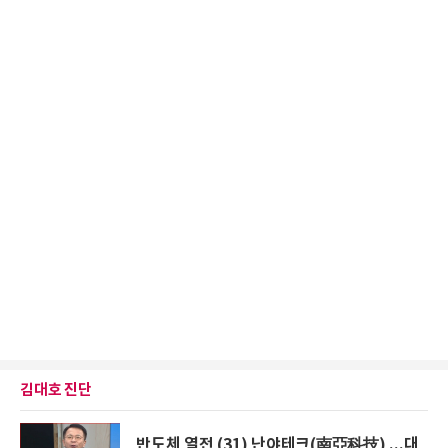
김대호 진단
반도체 열전 (31) 난야테크(南亞科技) ...대