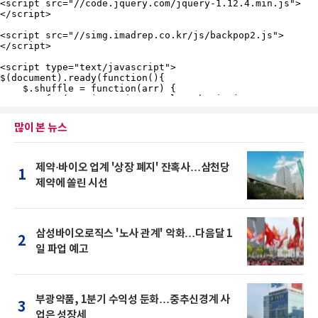
많이 본 뉴스
제약·바이오 업계 '상장 폐지' 잔혹사…삼천당
1
제약에 쏠린 시선
삼성바이오로직스 '노사 관계' 악화…다음달 1
2
일 파업 예고
부광약품, 1분기 수익성 둔화…중추신경계 사
3
업은 성장세