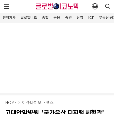
전체기사
글로벌비즈
종합
금융
증권
산업
ICT
부동산·공
HOME
>
제약∙바이오
>
헬스
고대안암병원, '국가유산 디지털 체험관'