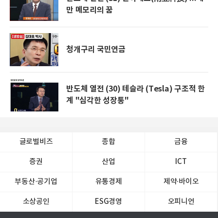
만 메모리의 꿈
청개구리 국민연금
반도체 열전 (30) 테슬라 (Tesla) 구조적 한
계 "심각한 성장통"
글로벌비즈
종합
금융
증권
산업
ICT
부동산·공기업
유통경제
제약∙바이오
소상공인
ESG경영
오피니언