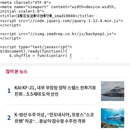
많이 본 뉴스
KAI KF-21, 내부 무장창 장착 스텔스 전투기로
1
진화…5.5세대 도약 선언
K-방산 수주 이상, “인도네시아, 프랑스 '스코
2
르펜' 착공”…동남아 잠수함 수주전 격화