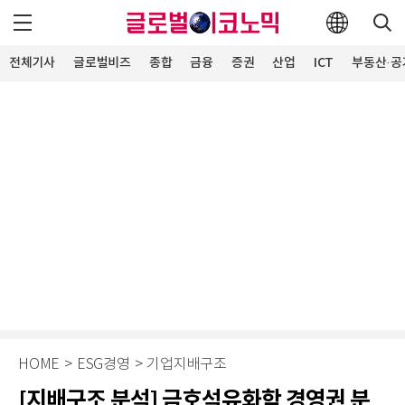
전체기사
글로벌비즈
종합
금융
증권
산업
ICT
부동산·공
HOME
>
ESG경영
>
기업지배구조
[지배구조 분석] 금호석유화학 경영권 분