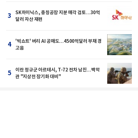
SK하이닉스, 충칭공장 지분 매각 검토…30억
3
달러 자산 재편
'빅쇼트' 버리 AI 공매도…4500억달러 부채 경
4
고음
이란 정규군 아르테시, T-72 전차 남진…백악
5
관 "지상전 장기화 대비"