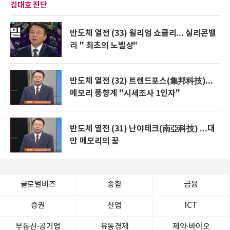
김대호 진단
반도체 열전 (33) 윌리엄 쇼클리... 실리콘밸
리 " 최초의 노벨상"
반도체 열전 (32) 트렌드포스(集邦科技)...
메모리 풍향계 "시세조사 1인자"
반도체 열전 (31) 난야테크(南亞科技) ...대
만 메모리의 꿈
글로벌비즈
종합
금융
증권
산업
ICT
부동산·공기업
유통경제
제약∙바이오