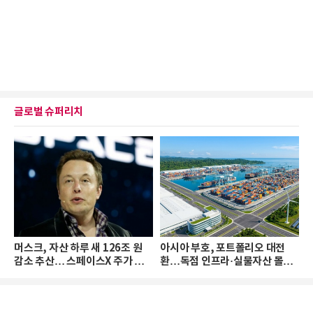
글로벌 슈퍼리치
머스크, 자산 하루 새 126조 원
아시아 부호, 포트폴리오 대전
감소 추산… 스페이스X 주가 하
환…독점 인프라·실물자산 몰린
락 때문
다