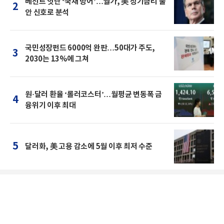
베선트 잇단 ‘국채 방어’…월가, 美 장기금리 불
2
안 신호로 분석
국민성장펀드 6000억 완판…50대가 주도,
3
2030는 13%에 그쳐
원·달러 환율 ‘롤러코스터’…월평균 변동폭 금
4
융위기 이후 최대
5
달러화, 美 고용 감소에 5월 이후 최저 수준