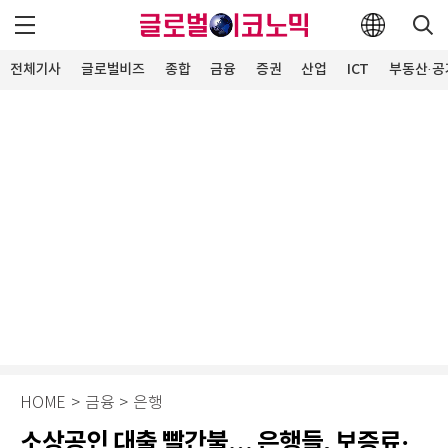
전체기사
글로벌비즈
종합
금융
증권
산업
ICT
부동산·공
HOME
>
금융
>
은행
소상공인 대출 빨간불… 은행들, 보증료·