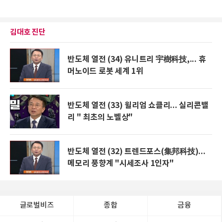
김대호 진단
반도체 열전 (34) 유니트리 宇樹科技,... 휴
머노이드 로봇 세계 1위
반도체 열전 (33) 윌리엄 쇼클리... 실리콘밸
리 " 최초의 노벨상"
반도체 열전 (32) 트렌드포스(集邦科技)...
메모리 풍향계 "시세조사 1인자"
글로벌비즈
종합
금융