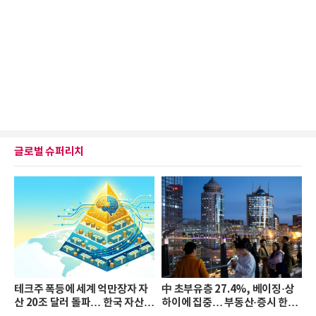
글로벌 슈퍼리치
테크주 폭등에 세계 억만장자 자
中 초부유층 27.4%, 베이징·상
산 20조 달러 돌파… 한국 자산
하이에 집중… 부동산·증시 한파
격차 확대
로 자산은 소폭 감소