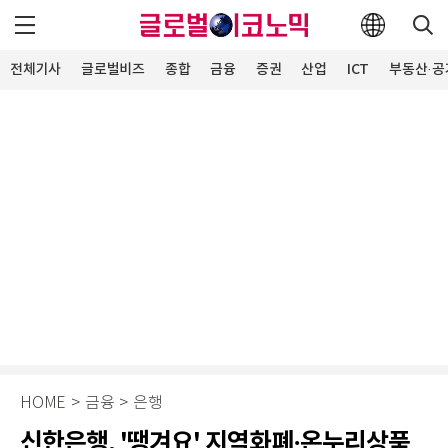
전체기사
글로벌비즈
종합
금융
증권
산업
ICT
부동산·공
HOME
>
금융
>
은행
신한은행, '땡겨요' 지역화폐·온누리상품