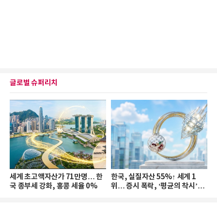
글로벌 슈퍼리치
세계 초고액자산가 71만명… 한
한국, 실질자산 55%↑ 세계 1
국 종부세 강화, 홍콩 세율 0%
위… 증시 폭락, ‘평균의 착시’와
부의 유동성 위기