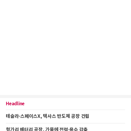
Headline
테슬라·스페이스X, 텍사스 반도체 공장 건립
헝가리 배터리 공장, 가뭄에 전력·용수 감축