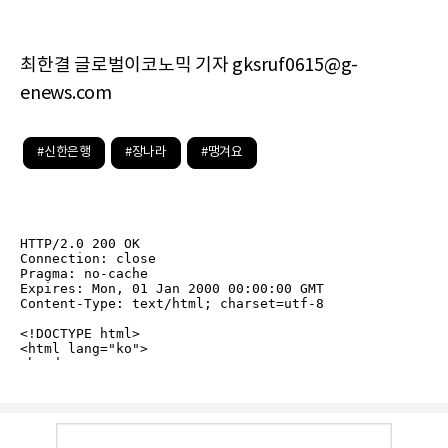
최한결 글로벌이코노믹 기자 gksruf0615@g-
enews.com
#신한은행
#장나라
#땡겨요