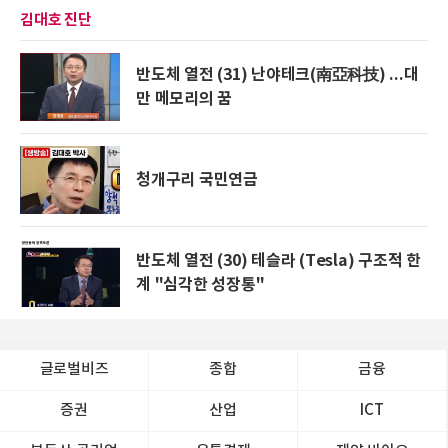
김대호 진단
반도체 열전 (31) 난야테크(南亞科技) ...대
만 메모리의 꿈
청개구리 국민연금
반도체 열전 (30) 테슬라 (Tesla) 구조적 한
계 "심각한 성장통"
글로벌비즈
종합
금융
증권
산업
ICT