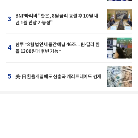
BNP파리바 "한은, 8월 금리 동결 후 10월·내
3
년 1월 인상 가능성"
한투 “8월 법인세 중간예납 46조…원·달러 환
4
율 1300원대 후반 가능”
5
美·日 환율개입에도 신흥국 캐리트레이드 건재