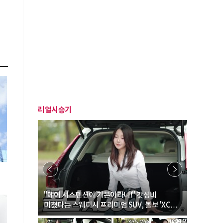
리얼시승기
… “여성·
"에어 서스펜션이 기본이라니!" 갓성비
"디자인 대
미쳤다는 스웨디시 프리미엄 SUV, 볼보 'XC60
크로스오버
B5 울트라'