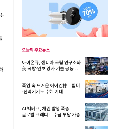
 소
를
오늘의 주요뉴스
아이온큐, 샌디아 국립 연구소와
美 국방·안보 양자 기술 공동 ...
하
폭염 속 뜨거운 에어컨株…필터
·전력기기도 수혜 기대
AI 빅테크, 채권 발행 폭증…
글로벌 크레디트 수급 부담 가중