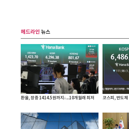
헤드라인
뉴스
환율, 장중 1414.5원까지↓...10개월래 최저
코스피, 반도체 