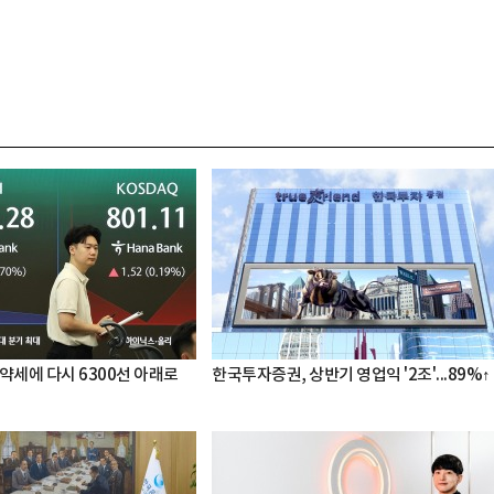
약세에 다시 6300선 아래로
한국투자증권, 상반기 영업익 '2조'...89%↑
박지수 아나운서가 타본 ‘전설의 무쏘’
초보자도 반할 반전 매력”