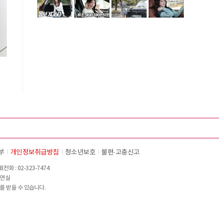
부
개인정보취급방침
청소년보호
불편∙고충신고
화 : 02-323-7474
이연실
를 받을 수 있습니다.