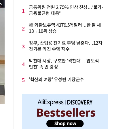
금통위원 전원 2.75% 인상 찬성…“물가·
1
금융불균형 대응”
韓 외환보유액 4279.5억달러…한 달 새
2
13→10위 상승
정부, 산업용 전기료 부담 낮춘다…12차
3
전기본 의견 수렴 착수
박찬대 시장, 구호만 '꽉찬대'... '압도적
4
인천' 속 빈 강정
5
'혁신의 여왕' 우성빈 기장군수