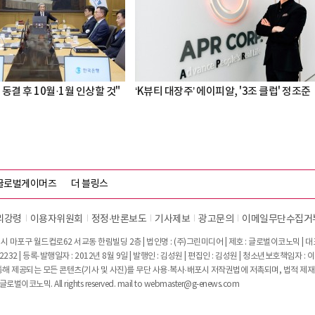
 동결 후 10월·1월 인상할 것"
‘K뷰티 대장주’ 에이피알, '3조 클럽' 정조준
글로벌게이머즈
더 블링스
리강령
이용자위원회
정정∙반론보도
기사제보
광고문의
이메일무단수집거
시 마포구 월드컵로62 서교동 한림빌딩 2층 | 법인명 : (주)그린미디어 | 제호 : 글로벌이코노믹 | 대표전
2232 | 등록·발행일자 : 2012년 8월 9일 | 발행인 : 김성원 | 편집인 : 김성원 | 청소년보호책임자 : 
 제공되는 모든 콘텐츠(기사 및 사진)를 무단 사용·복사·배포시 저작권법에 저촉되며, 법적 제재
글로벌이코노믹. All rights reserved. mail to
webmaster@g-enews.com