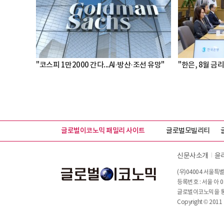
"코스피 1만2000 간다...AI·방산·조선 유망"
"한은, 8월 금리
글로벌이코노믹 패밀리 사이트
글로벌모빌리티
신문사소개
윤
(우)04004 서울특별
등록번호 : 서울 아 0
글로벌이코노믹을 통해
Copyright © 2011 