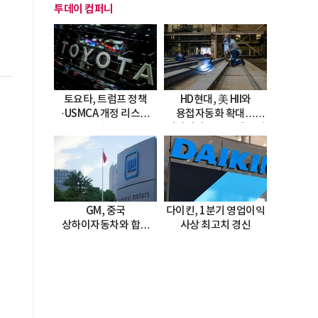
투데이 컴퍼니
토요타, 트럼프 정책
HD현대, 美 HII와
·USMCA 개정 리스크
용접자동화 확대…
직면
미시시피 조선소에 전격
도입
GM, 중국
다이킨, 1분기 영업이익
상하이자동차와 합작
사상 최고치 경신
20년 연장…
2047년까지 파트너십
지속