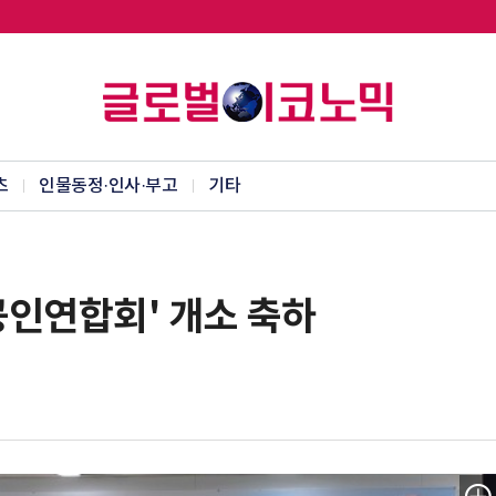
츠
인물동정·인사·부고
기타
공인연합회' 개소 축하