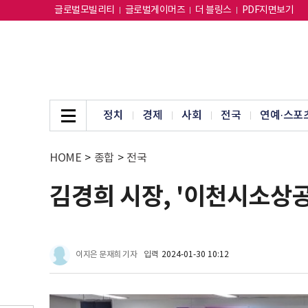
글로벌모빌리티
글로벌게이머즈
더 블링스
PDF지면보기
정치
경제
사회
전국
연예·스포
HOME
>
종합
>
전국
김경희 시장, '이천시소상
이지은 문재희 기자
입력
2024-01-30 10:12