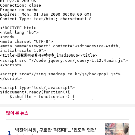
많이 본 뉴스
박찬대 시장, 구호만 '꽉찬대'... '압도적 인천'
1