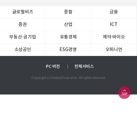
글로벌비즈
종합
금융
증권
산업
ICT
부동산·공기업
유통경제
제약∙바이오
소상공인
ESG경영
오피니언
PC 버전
전체서비스
Copyright (c) Global Economic. All rights reserved.