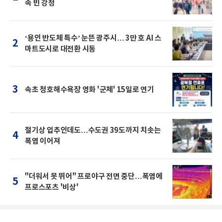
속 빈 강정
‘용인 반도체 특수’ 눈뜬 광주시… 3만 호 AI 스
2
마트도시로 대전환 시동
3
속초 청호해수욕장 영화 '군체' 15일로 연기
절기상 입추인데도…수도권 39도까지 치솟는
4
폭염 이어져
"더워서 못 뛰어" 프로야구 전면 중단…폭염에
5
프로스포츠 '비상'