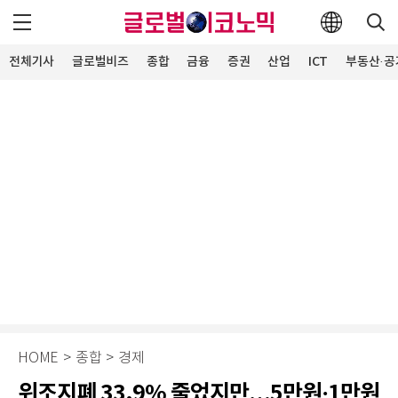
전체기사
글로벌비즈
종합
금융
증권
산업
ICT
부동산·공
HOME
>
종합
>
경제
위조지폐 33.9% 줄었지만…5만원·1만원