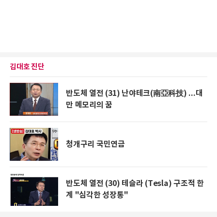
김대호 진단
반도체 열전 (31) 난야테크(南亞科技) ...대
만 메모리의 꿈
청개구리 국민연금
반도체 열전 (30) 테슬라 (Tesla) 구조적 한
계 "심각한 성장통"