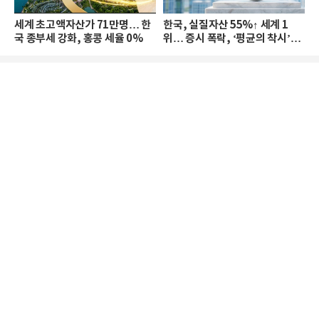
세계 초고액자산가 71만명… 한
한국, 실질자산 55%↑ 세계 1
국 종부세 강화, 홍콩 세율 0%
위… 증시 폭락, ‘평균의 착시’와
부의 유동성 위기