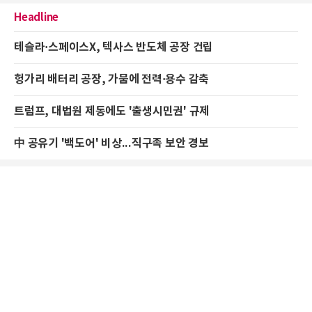
Headline
테슬라·스페이스X, 텍사스 반도체 공장 건립
헝가리 배터리 공장, 가뭄에 전력·용수 감축
트럼프, 대법원 제동에도 '출생시민권' 규제
中 공유기 '백도어' 비상...직구족 보안 경보