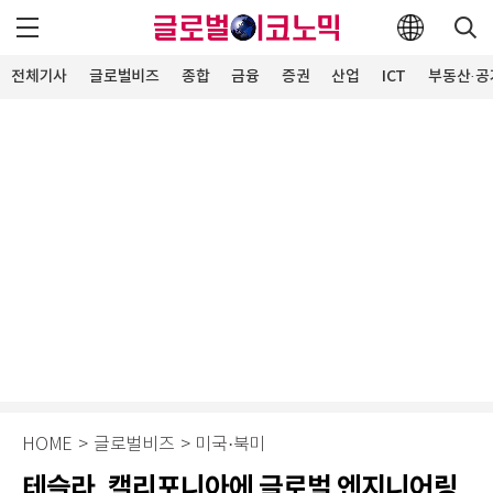
전체기사
글로벌비즈
종합
금융
증권
산업
ICT
부동산·공
HOME
>
글로벌비즈
>
미국·북미
테슬라, 캘리포니아에 글로벌 엔지니어링