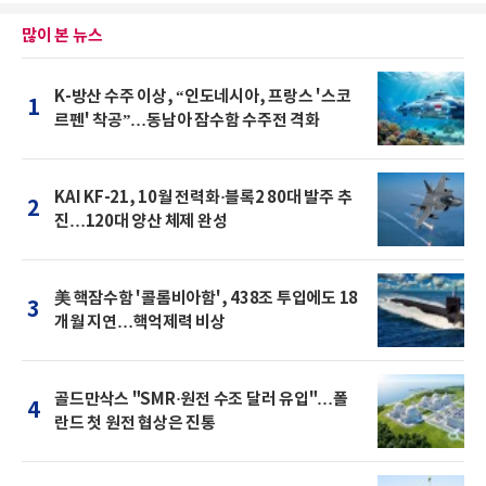
많이 본 뉴스
K-방산 수주 이상, “인도네시아, 프랑스 '스코
1
르펜' 착공”…동남아 잠수함 수주전 격화
KAI KF-21, 10월 전력화·블록2 80대 발주 추
2
진…120대 양산 체제 완성
美 핵잠수함 '콜롬비아함', 438조 투입에도 18
3
개월 지연…핵억제력 비상
골드만삭스 "SMR·원전 수조 달러 유입"…폴
4
란드 첫 원전 협상은 진통