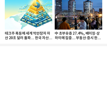
테크주 폭등에 세계 억만장자 자
中 초부유층 27.4%, 베이징·상
산 20조 달러 돌파… 한국 자산
하이에 집중… 부동산·증시 한파
격차 확대
로 자산은 소폭 감소