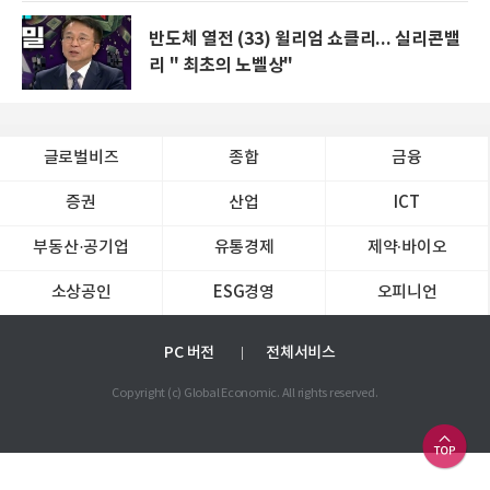
반도체 열전 (33) 윌리엄 쇼클리... 실리콘밸
리 " 최초의 노벨상"
글로벌비즈
종합
금융
증권
산업
ICT
부동산·공기업
유통경제
제약∙바이오
소상공인
ESG경영
오피니언
PC 버전
전체서비스
Copyright (c) Global Economic. All rights reserved.