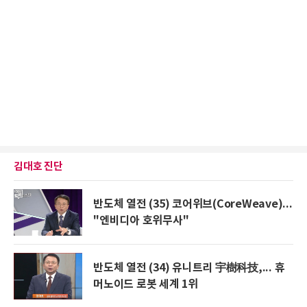
김대호 진단
반도체 열전 (35) 코어위브(CoreWeave)...
"엔비디아 호위무사"
반도체 열전 (34) 유니트리 宇樹科技,... 휴
머노이드 로봇 세계 1위