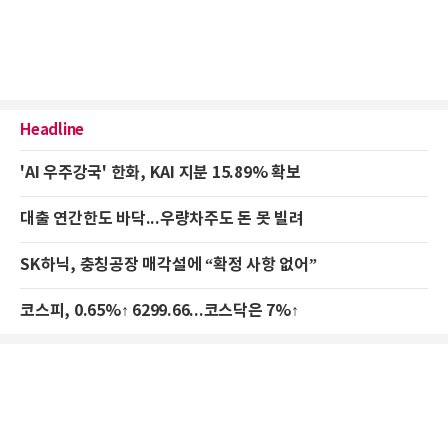
Headline
'AI 우주강국' 한화, KAI 지분 15.89% 확보
대출 연간한도 바닥...우량차주도 돈 못 빌려
SK하닉, 충칭공장 매각설에 “확정 사항 없어”
코스피, 0.65%↑ 6299.66...코스닥은 7%↑