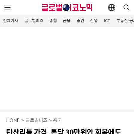
전체기사
글로벌비즈
종합
금융
증권
산업
ICT
부동산·공
HOME
>
글로벌비즈
>
중국
탄산리튬 가격, 톤당 30만위안 회복에도