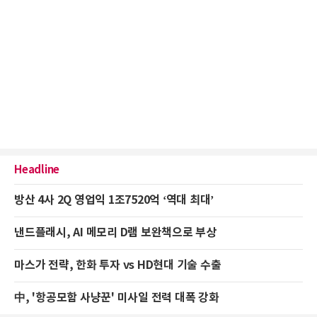
Headline
방산 4사 2Q 영업익 1조7520억 ‘역대 최대’
낸드플래시, AI 메모리 D램 보완책으로 부상
마스가 전략, 한화 투자 vs HD현대 기술 수출
中, '항공모함 사냥꾼' 미사일 전력 대폭 강화