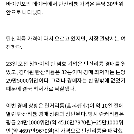
바이인포의 데이터에서 탄산리튬 가격은 톤당 30만 위
안으로 나타났다.
탄산리튬 가격이 다시 오르고 있지만, 시장 관망세는 여
전하다.
23일 오전 칭하이의 한 염호 기업은 탄산리튬 경매를 열
었고, 경매된 탄산리튬은 32톤이며 경매 최저가는 톤당
29만5000위안이다. 그러나 경매자는 한 명밖에 없었기
때문에 결국 최저가로 낙찰됐다.
이번 경매 상황은 란커리튬(
)이 약 10일 전에
蓝科锂业
열린 탄산리튬 경매 상황과 상반된다. 당시 란커리튬은
평균 24만1000위안(약 4510만7970원)~25만1000위
안(약 4697만9670원)의 가격으로 탄산리튬을 매각했