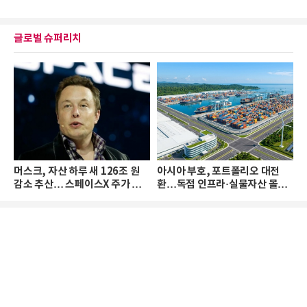
글로벌 슈퍼리치
머스크, 자산 하루 새 126조 원
아시아 부호, 포트폴리오 대전
감소 추산… 스페이스X 주가 하
환…독점 인프라·실물자산 몰린
락 때문
다