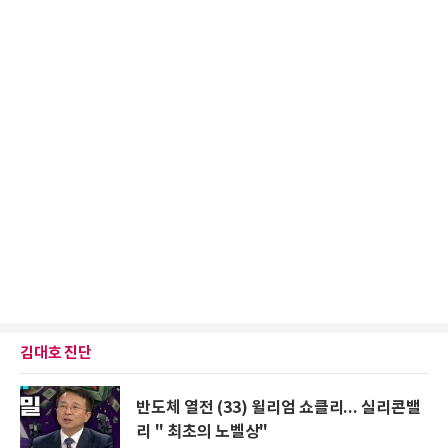
김대호 진단
반도체 열전 (33) 윌리엄 쇼클리... 실리콘밸
리 " 최초의 노벨상"