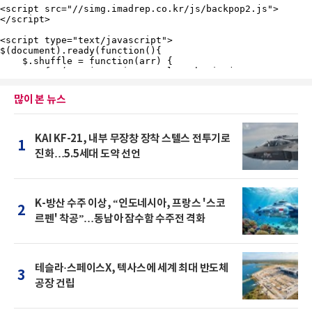
많이 본 뉴스
KAI KF-21, 내부 무장창 장착 스텔스 전투기로
1
진화…5.5세대 도약 선언
K-방산 수주 이상, “인도네시아, 프랑스 '스코
2
르펜' 착공”…동남아 잠수함 수주전 격화
테슬라·스페이스X, 텍사스에 세계 최대 반도체
3
공장 건립