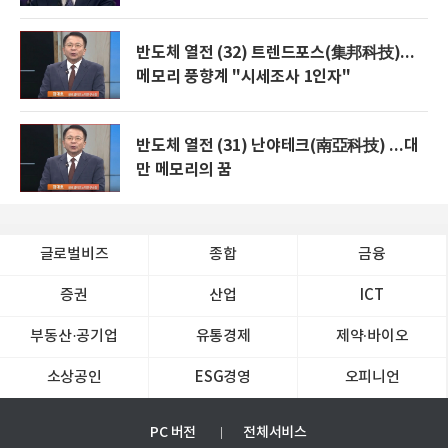
반도체 열전 (32) 트렌드포스(集邦科技)...
메모리 풍향계 "시세조사 1인자"
반도체 열전 (31) 난야테크(南亞科技) ...대
만 메모리의 꿈
글로벌비즈
종합
금융
증권
산업
ICT
부동산·공기업
유통경제
제약∙바이오
소상공인
ESG경영
오피니언
PC 버전
전체서비스