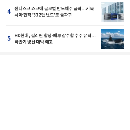
샌디스크 쇼크에 글로벌 반도체주 급락…키옥
4
시아 합작 '332단 낸드'로 돌파구
HD현대, 필리핀 함정·페루 잠수함 수주 유력…
5
하반기 방산 대박 예고