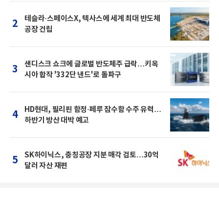
테슬라·스페이스X, 텍사스에 세계 최대 반도체
2
공장 건립
샌디스크 쇼크에 글로벌 반도체주 급락…키옥
3
시아 합작 '332단 낸드'로 돌파구
HD현대, 필리핀 함정·페루 잠수함 수주 유력…
4
하반기 방산 대박 예고
SK하이닉스, 충칭공장 지분 매각 검토…30억
5
달러 자산 재편