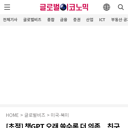
전체기사
글로벌비즈
종합
금융
증권
산업
ICT
부동산·공
HOME
>
글로벌비즈
>
미국·북미
[초점] 챗GPT 오래 쓸수록 더 의존…친구