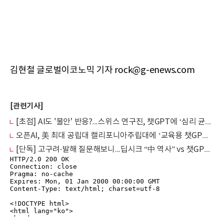
김현철 글로벌이코노믹 기자 rock@g-enews.com
[관련기사]
[초점] AI도 '불안' 반응?...스위스 연구진, 챗GPT에 ‘심리 균형 조절’ 기법 적용
오픈AI, 美 최대 공립대 캘리포니아주립대에 ‘교육용 챗GPT’ 제공
[단독] 고구려·발해 질문해보니...딥시크 “中 역사” vs 챗GPT “엄연한 한국 역사”