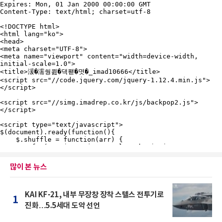
많이 본 뉴스
KAI KF-21, 내부 무장창 장착 스텔스 전투기로
1
진화…5.5세대 도약 선언