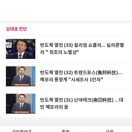
김대호 진단
반도체 열전 (33) 윌리엄 쇼클리... 실리콘밸
리 " 최초의 노벨상"
반도체 열전 (32) 트렌드포스(集邦科技)...
메모리 풍향계 "시세조사 1인자"
반도체 열전 (31) 난야테크(南亞科技) ...대
만 메모리의 꿈