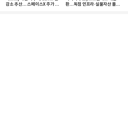
감소 추산… 스페이스X 주가 하
환…독점 인프라·실물자산 몰린
락 때문
다