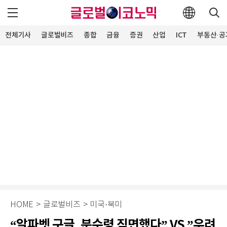
전체기사
글로벌비즈
종합
금융
증권
산업
ICT
부동산·공
HOME
>
글로벌비즈
>
미국·북미
“알파벳 구글, 분수령 직면했다” VS ”우려