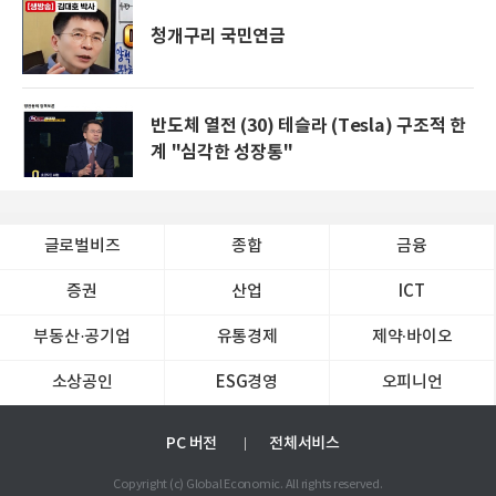
청개구리 국민연금
반도체 열전 (30) 테슬라 (Tesla) 구조적 한
계 "심각한 성장통"
글로벌비즈
종합
금융
증권
산업
ICT
부동산·공기업
유통경제
제약∙바이오
소상공인
ESG경영
오피니언
PC 버전
전체서비스
Copyright (c) Global Economic. All rights reserved.