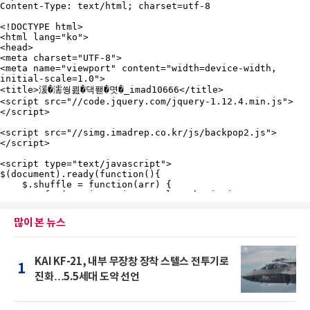
많이 본 뉴스
KAI KF-21, 내부 무장창 장착 스텔스 전투기로
1
진화…5.5세대 도약 선언