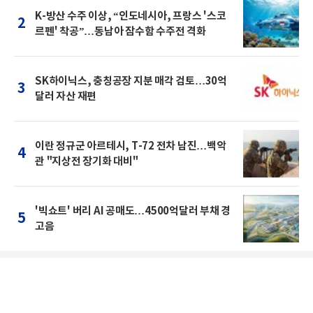
K-방산 수주 이상, “인도네시아, 프랑스 '스코
2
르펜' 착공”…동남아 잠수함 수주전 격화
SK하이닉스, 충칭공장 지분 매각 검토…30억
3
달러 자산 재편
이란 정규군 아르테시, T-72 전차 남진…백악
4
관 "지상전 장기화 대비"
'빅쇼트' 버리 AI 공매도…4500억달러 부채 경
5
고음