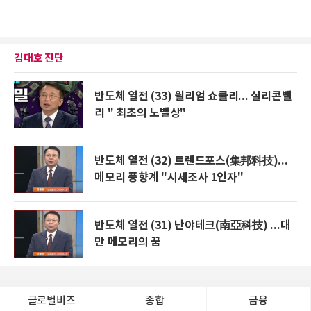
김대호 진단
반도체 열전 (33) 윌리엄 쇼클리... 실리콘밸
리 " 최초의 노벨상"
반도체 열전 (32) 트렌드포스(集邦科技)...
메모리 풍향계 "시세조사 1인자"
반도체 열전 (31) 난야테크(南亞科技) ...대
만 메모리의 꿈
글로벌비즈
종합
금융