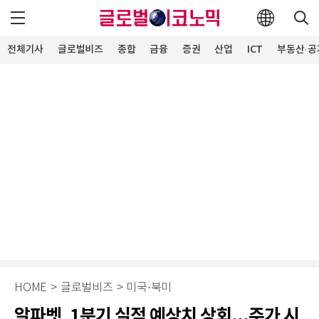
전체기사
글로벌비즈
종합
금융
증권
산업
ICT
부동산·공
HOME
>
글로벌비즈
>
미국·북미
알파벳, 1분기 실적 예상치 상회...주가 시