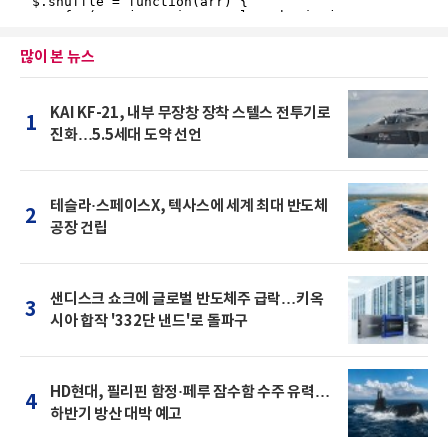
많이 본 뉴스
KAI KF-21, 내부 무장창 장착 스텔스 전투기로
1
진화…5.5세대 도약 선언
테슬라·스페이스X, 텍사스에 세계 최대 반도체
2
공장 건립
샌디스크 쇼크에 글로벌 반도체주 급락…키옥
3
시아 합작 '332단 낸드'로 돌파구
HD현대, 필리핀 함정·페루 잠수함 수주 유력…
4
하반기 방산 대박 예고