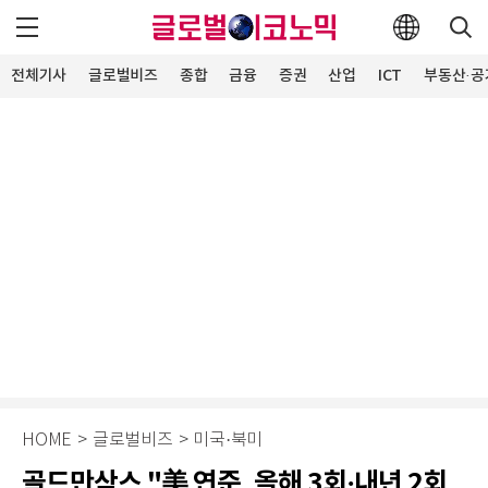
전체기사
글로벌비즈
종합
금융
증권
산업
ICT
부동산·공
HOME
>
글로벌비즈
>
미국·북미
골드만삭스 "美 연준, 올해 3회·내년 2회