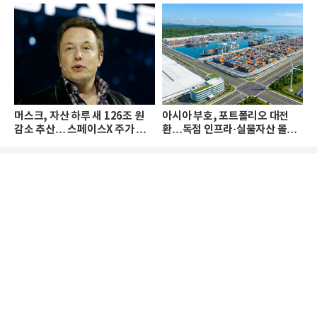
머스크, 자산 하루 새 126조 원
아시아 부호, 포트폴리오 대전
감소 추산… 스페이스X 주가 하
환…독점 인프라·실물자산 몰린
락 때문
다