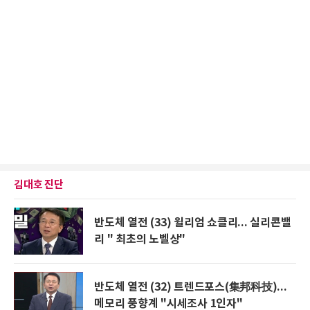
김대호 진단
반도체 열전 (33) 윌리엄 쇼클리... 실리콘밸
리 " 최초의 노벨상"
반도체 열전 (32) 트렌드포스(集邦科技)...
메모리 풍향계 "시세조사 1인자"