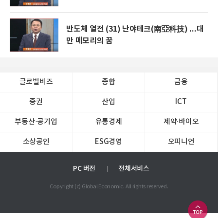
반도체 열전 (31) 난야테크(南亞科技) ...대
만 메모리의 꿈
글로벌비즈
종합
금융
증권
산업
ICT
부동산·공기업
유통경제
제약∙바이오
소상공인
ESG경영
오피니언
PC 버전
전체서비스
Copyright (c) Global Economic. All rights reserved.