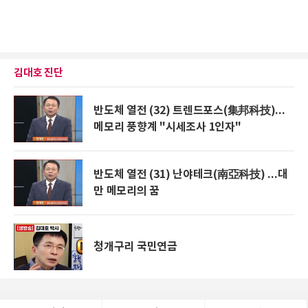
김대호 진단
반도체 열전 (32) 트렌드포스(集邦科技)...
메모리 풍향계 "시세조사 1인자"
반도체 열전 (31) 난야테크(南亞科技) ...대
만 메모리의 꿈
청개구리 국민연금