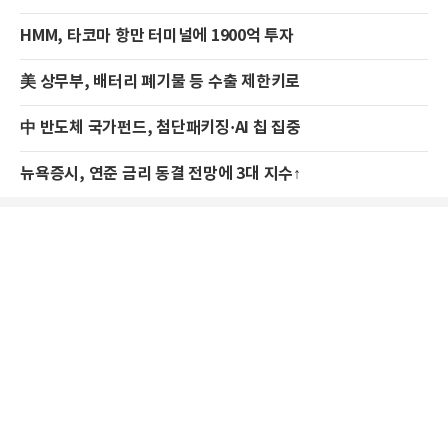
HMM, 타코마 항만 터미널에 1900억 투자
美 상무부, 배터리 폐기물 등 수출 제한키로
中 반도체 국가펀드, 첨단패키징·AI 칩 집중
뉴욕증시, 연준 금리 동결 전망에 3대 지수↑