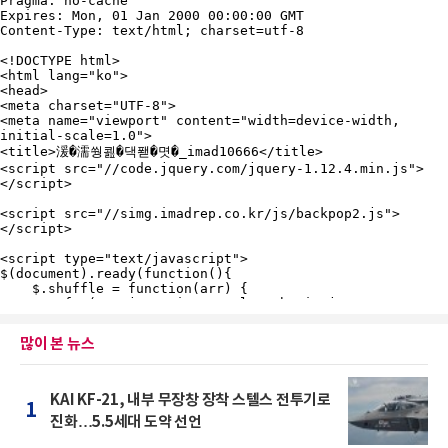
많이 본 뉴스
KAI KF-21, 내부 무장창 장착 스텔스 전투기로
1
진화…5.5세대 도약 선언