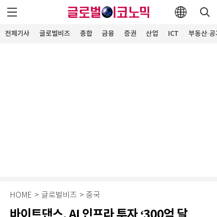
전체기사
글로벌비즈
종합
금융
증권
산업
ICT
부동산·공
HOME
>
글로벌비즈
>
중국
바이트댄스, AI 인프라 투자 ‘300억 달