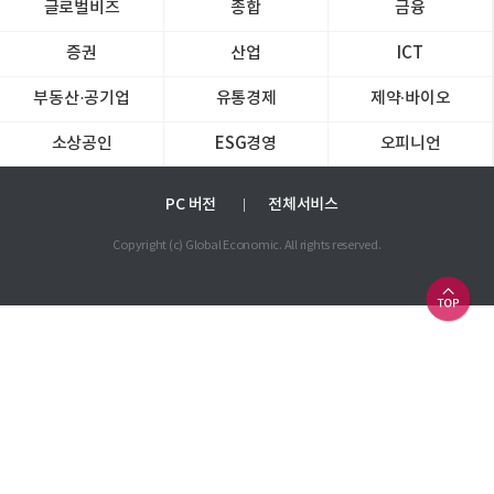
글로벌비즈
종합
금융
증권
산업
ICT
부동산·공기업
유통경제
제약∙바이오
소상공인
ESG경영
오피니언
PC 버전
전체서비스
Copyright (c) Global Economic. All rights reserved.