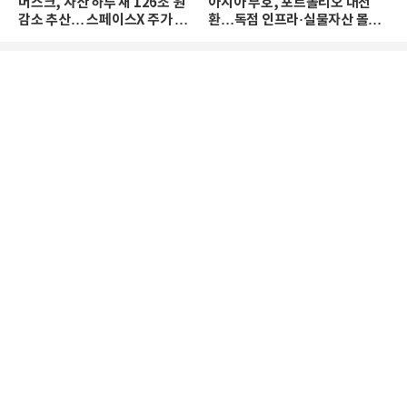
머스크, 자산 하루 새 126조 원
아시아 부호, 포트폴리오 대전
감소 추산… 스페이스X 주가 하
환…독점 인프라·실물자산 몰린
락 때문
다