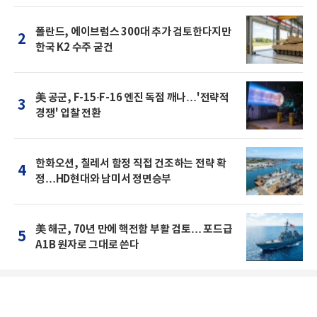
폴란드, 에이브럼스 300대 추가 검토한다지만
2
한국 K2 수주 굳건
美 공군, F-15·F-16 엔진 독점 깨나…'전략적
3
경쟁' 입찰 전환
한화오션, 칠레서 함정 직접 건조하는 전략 확
4
정…HD현대와 남미서 정면승부
美 해군, 70년 만에 핵전함 부활 검토… 포드급
5
A1B 원자로 그대로 쓴다