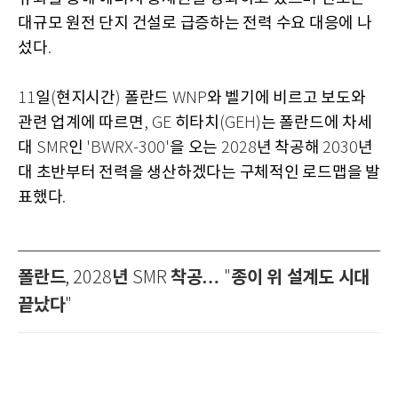
대규모 원전 단지 건설로 급증하는 전력 수요 대응에 나
섰다
.
일
현지시간
폴란드
와 벨기에 비르고 보도와
11
(
)
WNP
관련 업계에 따르면
히타치
는 폴란드에 차세
, GE
(GEH)
대
인
을 오는
년 착공해
년
SMR
'BWRX-300'
2028
2030
대 초반부터 전력을 생산하겠다는 구체적인 로드맵을 발
표했다
.
폴란드
년
착공…
종이 위 설계도 시대
, 2028
SMR
"
끝났다
"