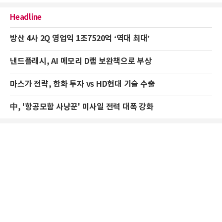
Headline
방산 4사 2Q 영업익 1조7520억 ‘역대 최대’
낸드플래시, AI 메모리 D램 보완책으로 부상
마스가 전략, 한화 투자 vs HD현대 기술 수출
中, '항공모함 사냥꾼' 미사일 전력 대폭 강화