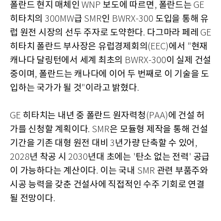
폴란드 현지 매체인
보도에 따르면
폴란드는
WNP
,
GE
히타치의
급
인
도입을 통해 유
300MW
SMR
BWRX-300
럽 원전 시장의 선두 주자로 도약한다
다그마라 페레
.
GE
히타치 폴란드 부사장은 유럽경제회의
에서
현재
(EEC)
"
캐나다 달링턴에서 세계 최초의
이 실제 건설
BWRX-300
중이며
폴란드는 캐나다에 이어 두 번째로 이 기술을 도
,
입하는 국가가 될 것
이라고 밝혔다
"
.
히타치는 내년 중 폴란드 원자력청
에 건설 허
GE
(PAA)
가를 신청할 계획이다
은 모듈형 제작을 통해 건설
. SMR
기간을 기존 대형 원전 대비
년가량 단축할 수 있어
3
,
년 착공 시
년대 초에는
탄소 없는 전력
공급
2028
2030
'
'
이 가능하다는 계산이다
이는 국내
관련 부품주와
.
SMR
시공 능력을 갖춘 건설사에 직접적인 수주 기회로 연결
될 전망이다
.