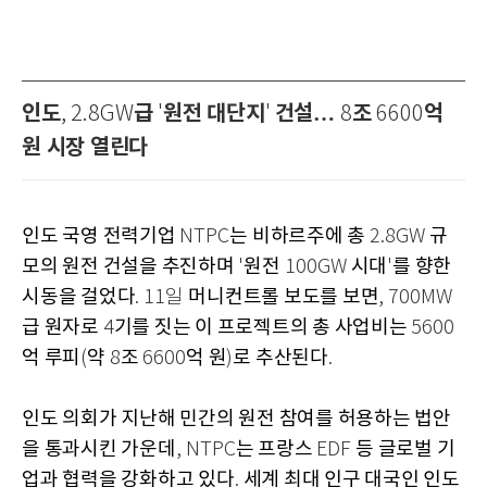
인도
급
원전 대단지
건설…
조
억
, 2.8GW
'
'
8
6600
원 시장 열린다
인도 국영 전력기업
는 비하르주에 총
규
NTPC
2.8GW
모의 원전 건설을 추진하며
원전
시대
를 향한
'
100GW
'
시동을 걸었다
머니컨트롤 보도를 보면
. 11일
, 700MW
급 원자로
기를 짓는 이 프로젝트의 총 사업비는
4
5600
억 루피
약
조
억 원
로 추산된다
(
8
6600
)
.
인도 의회가 지난해 민간의 원전 참여를 허용하는 법안
을 통과시킨 가운데
는 프랑스
등 글로벌 기
, NTPC
EDF
업과 협력을 강화하고 있다
세계 최대 인구 대국인 인도
.