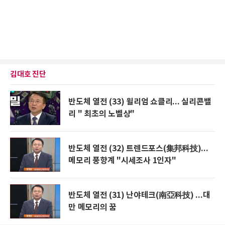
김대호 진단
반도체 열전 (33) 윌리엄 쇼클리... 실리콘밸
리 " 최초의 노벨상"
반도체 열전 (32) 트렌드포스(集邦科技)...
메모리 풍향계 "시세조사 1인자"
반도체 열전 (31) 난야테크(南亞科技) ...대
만 메모리의 꿈