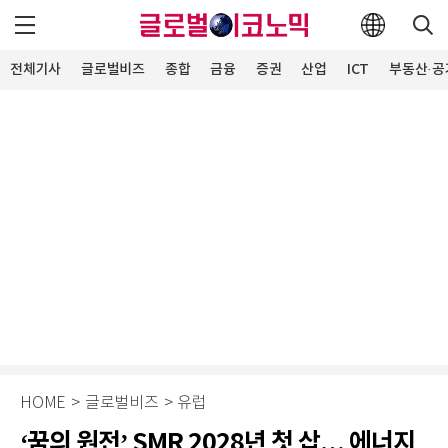
전체기사
글로벌비즈
종합
금융
증권
산업
ICT
부동산·공
HOME
>
글로벌비즈
>
유럽
‘꿈의 원전’ SMR 2028년 첫 삽… 에너지