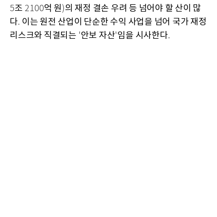
조
억 원
의 재정 결손 우려 등 넘어야 할 산이 많
5
2100
)
다
이는 원전 산업이 단순한 수익 사업을 넘어 국가 재정
.
리스크와 직결되는
안보 자산
임을 시사한다
'
'
.