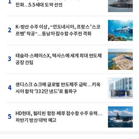
1
진화…5.5세대 도약 선언
K-방산 수주 이상, “인도네시아, 프랑스 '스코
2
르펜' 착공”…동남아 잠수함 수주전 격화
테슬라·스페이스X, 텍사스에 세계 최대 반도체
3
공장 건립
샌디스크 쇼크에 글로벌 반도체주 급락…키옥
4
시아 합작 '332단 낸드'로 돌파구
HD현대, 필리핀 함정·페루 잠수함 수주 유력…
5
하반기 방산 대박 예고