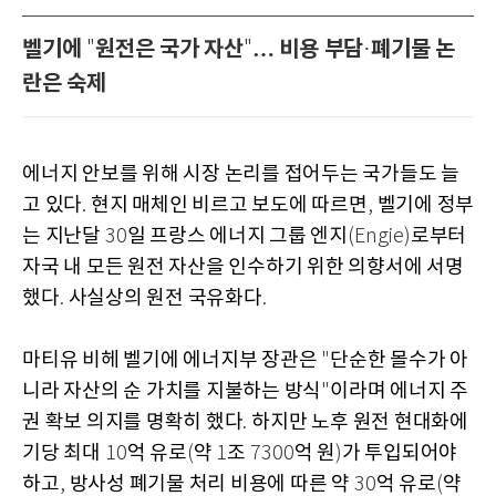
벨기에
원전은 국가 자산
… 비용 부담
폐기물 논
"
"
·
란은 숙제
에너지 안보를 위해 시장 논리를 접어두는 국가들도 늘
고 있다
현지 매체인 비르고 보도에 따르면
벨기에 정부
.
,
는 지난달
일 프랑스 에너지 그룹 엔지
로부터
30
(Engie)
자국 내 모든 원전 자산을 인수하기 위한 의향서에 서명
했다
사실상의 원전 국유화다
.
.
마티유 비헤 벨기에 에너지부 장관은
단순한 몰수가 아
"
니라 자산의 순 가치를 지불하는 방식
이라며 에너지 주
"
권 확보 의지를 명확히 했다
하지만 노후 원전 현대화에
.
기당 최대
억 유로
약
조
억 원
가 투입되어야
10
(
1
7300
)
하고
방사성 폐기물 처리 비용에 따른 약
억 유로
약
,
30
(