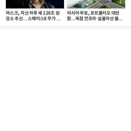
머스크, 자산 하루 새 126조 원
아시아 부호, 포트폴리오 대전
감소 추산… 스페이스X 주가 하
환…독점 인프라·실물자산 몰린
락 때문
다