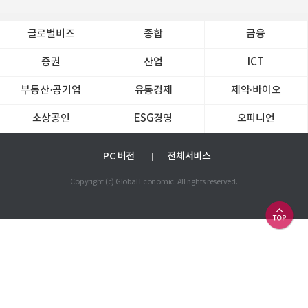
글로벌비즈
종합
금융
증권
산업
ICT
부동산·공기업
유통경제
제약∙바이오
소상공인
ESG경영
오피니언
PC 버전
전체서비스
Copyright (c) Global Economic. All rights reserved.