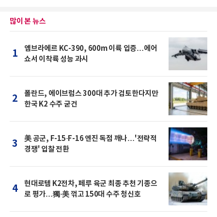
많이 본 뉴스
엠브라에르 KC-390, 600m 이륙 입증…에어
1
쇼서 이착륙 성능 과시
폴란드, 에이브럼스 300대 추가 검토한다지만
2
한국 K2 수주 굳건
美 공군, F-15·F-16 엔진 독점 깨나…'전략적
3
경쟁' 입찰 전환
현대로템 K2전차, 페루 육군 최종 추천 기종으
4
로 평가…獨·美 꺾고 150대 수주 청신호