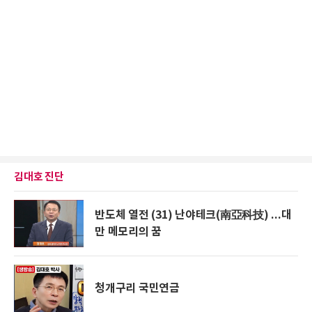
김대호 진단
반도체 열전 (31) 난야테크(南亞科技) ...대
만 메모리의 꿈
청개구리 국민연금