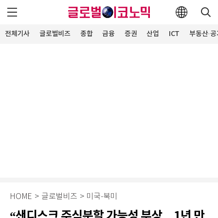
전체기사
글로벌비즈
종합
금융
증권
산업
ICT
부동산·공
HOME
>
글로벌비즈
>
미국·북미
“샌디스크 주식분할 가능성 부상…1년 만