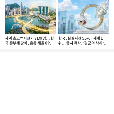
세계 초고액자산가 71만명… 한
한국, 실질자산 55%↑ 세계 1
국 종부세 강화, 홍콩 세율 0%
위… 증시 폭락, ‘평균의 착시’와
부의 유동성 위기