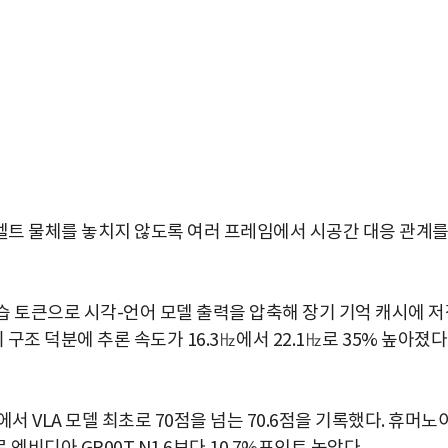
베이어벨트 물체를 놓치지 않도록 여러 프레임에서 시공간 대응 관계
64개 학습 토큰으로 시각-언어 모델 출력을 압축해 장기 기억 캐시에 
 구조 덕분에 추론 속도가 16.3㎐에서 22.1㎐로 35% 높아졌
박지수 아나운서가 타본 ‘전설의 무쏘’
에서 VLA 모델 최초로 70점을 넘는 70.6점을 기록했다. 휴머노
초보자도 반할 반전 매력”