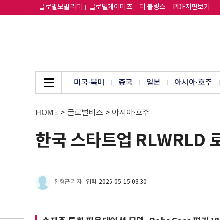
글로벌모빌리티
글로벌게이머즈
더 블링스
PDF지면보기
미국·북미
중국
일본
아시아·호주
HOME
>
글로벌비즈
>
아시아·호주
한국 스타트업 RLWRLD 로봇
진형근 기자
입력
2026-05-15 03:30