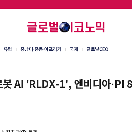
유럽
중남미·중동·아프리카
국제
글로벌CEO
 AI 'RLDX-1', 엔비디아·P