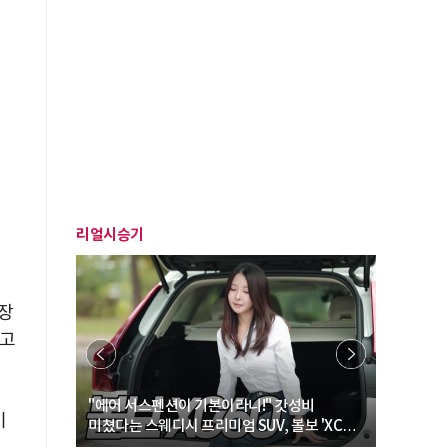
를
리얼시승기
저장
다고
… “여성·
"에어 서스펜션이 기본이라니!" 갓성비
"디자인 대
이
미쳤다는 스웨디시 프리미엄 SUV, 볼보 'XC60
크로스오버
B5 울트라'