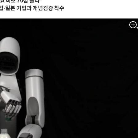
A 최초 70점 돌파
업·일본 기업과 개념검증 착수