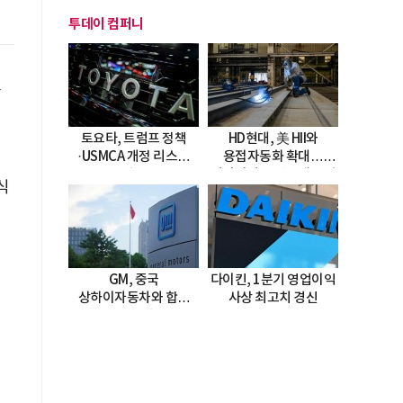
투데이 컴퍼니
독
토요타, 트럼프 정책
HD현대, 美 HII와
·USMCA 개정 리스크
용접자동화 확대…
직면
미시시피 조선소에 전격
식
도입
,
GM, 중국
다이킨, 1분기 영업이익
상하이자동차와 합작
사상 최고치 경신
20년 연장…
2047년까지 파트너십
지속