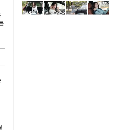
드
이를
는
로
달