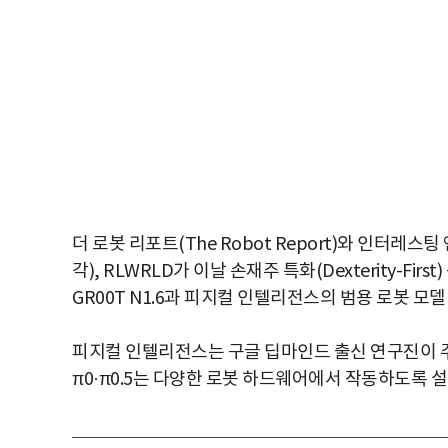
더 로봇 리포트(The Robot Report)와 인터레스팅 엔
각), RLWRLD가 이날 손재주 특화(Dexterity-F
GR00T N1.6과 피지컬 인텔리전스의 범용 로봇 모델
피지컬 인텔리전스는 구글 딥마인드 출신 연구진이 주
π0·π0.5는 다양한 로봇 하드웨어에서 작동하도록 