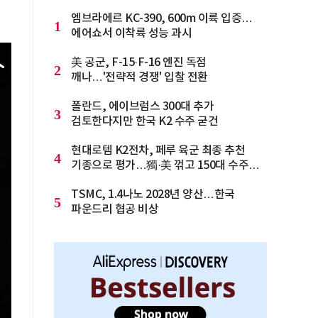
엠브라에르 KC-390, 600m 이륙 입증…
1
에어쇼서 이착륙 성능 과시
美 공군, F-15·F-16 엔진 독점
2
깨나…'전략적 경쟁' 입찰 전환
폴란드, 에이브럼스 300대 추가
3
검토한다지만 한국 K2 수주 굳건
현대로템 K2전차, 페루 육군 최종 추천
4
기종으로 평가…獨·美 꺾고 150대 수주
청신호
TSMC, 1.4나노 2028년 양산…한국
5
파운드리 협공 비상