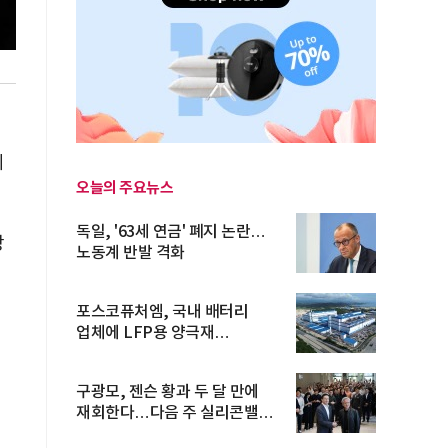
계
오늘의 주요뉴스
독일, '63세 연금' 폐지 논란…
장
노동계 반발 격화
포스코퓨처엠, 국내 배터리
업체에 LFP용 양극재
장기공급계약
구광모, 젠슨 황과 두 달 만에
재회한다…다음 주 실리콘밸리
방...