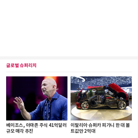
글로벌 슈퍼리치
베이조스, 아마존 주식 41억달러
이탈리아 슈퍼카 피가니 한 대 볼
규모 매각 추진
트값만 2억대