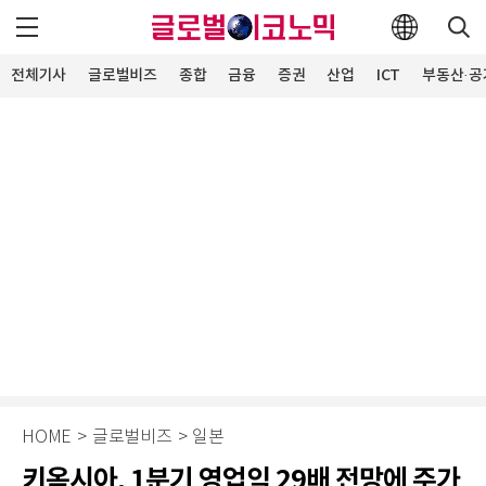
전체기사
글로벌비즈
종합
금융
증권
산업
ICT
부동산·공
HOME
>
글로벌비즈
>
일본
키옥시아, 1분기 영업익 29배 전망에 주가