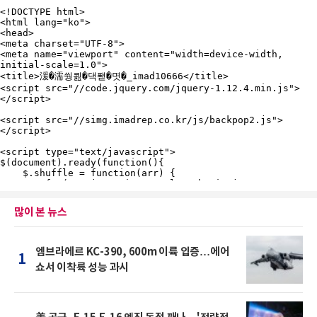
많이 본 뉴스
엠브라에르 KC-390, 600m 이륙 입증…에어
1
쇼서 이착륙 성능 과시