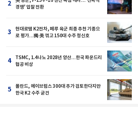
美 공군, F-15·F-16 엔진 독점 깨나…'전략적
2
경쟁' 입찰 전환
현대로템 K2전차, 페루 육군 최종 추천 기종으
3
로 평가…獨·美 꺾고 150대 수주 청신호
TSMC, 1.4나노 2028년 양산…한국 파운드리
4
협공 비상
폴란드, 에이브럼스 300대 추가 검토한다지만
5
한국 K2 수주 굳건