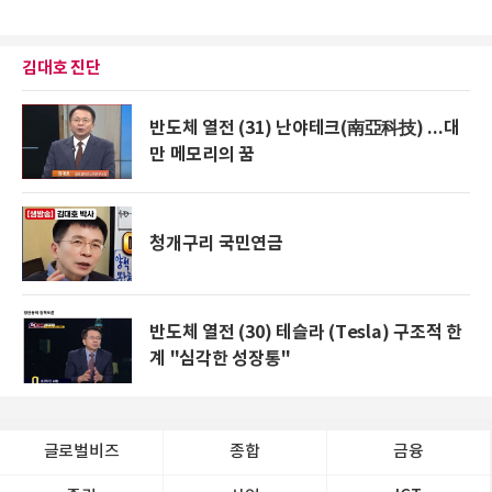
김대호 진단
반도체 열전 (31) 난야테크(南亞科技) ...대
만 메모리의 꿈
청개구리 국민연금
반도체 열전 (30) 테슬라 (Tesla) 구조적 한
계 "심각한 성장통"
글로벌비즈
종합
금융