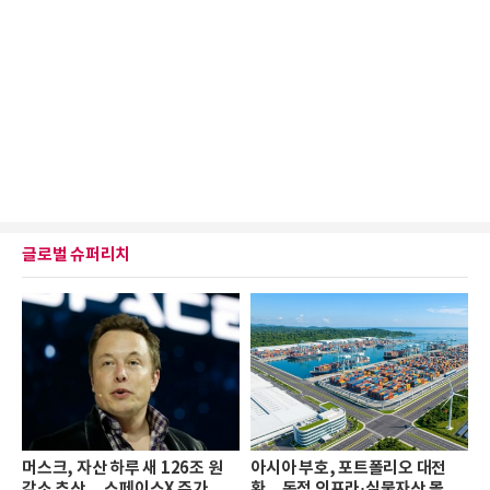
글로벌 슈퍼리치
머스크, 자산 하루 새 126조 원
아시아 부호, 포트폴리오 대전
감소 추산… 스페이스X 주가 하
환…독점 인프라·실물자산 몰린