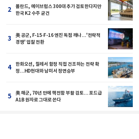
폴란드, 에이브럼스 300대 추가 검토한다지만
2
한국 K2 수주 굳건
美 공군, F-15·F-16 엔진 독점 깨나…'전략적
3
경쟁' 입찰 전환
한화오션, 칠레서 함정 직접 건조하는 전략 확
4
정…HD현대와 남미서 정면승부
美 해군, 70년 만에 핵전함 부활 검토… 포드급
5
A1B 원자로 그대로 쓴다