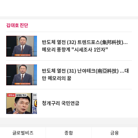
김대호 진단
반도체 열전 (32) 트렌드포스(集邦科技)...
메모리 풍향계 "시세조사 1인자"
반도체 열전 (31) 난야테크(南亞科技) ...대
만 메모리의 꿈
청개구리 국민연금
글로벌비즈
종합
금융