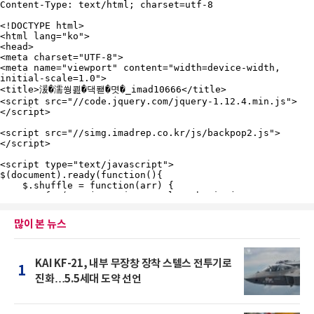
많이 본 뉴스
KAI KF-21, 내부 무장창 장착 스텔스 전투기로
1
진화…5.5세대 도약 선언