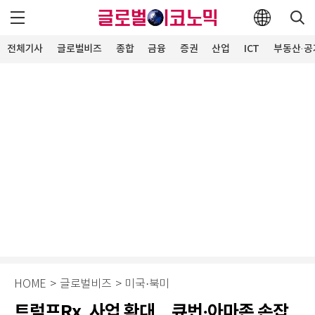
전체기사
글로벌비즈
종합
금융
증권
산업
ICT
부동산·공
HOME
>
글로벌비즈
>
미국·북미
트럼프Rx, 사업 확대…큐번·아마존 손잡