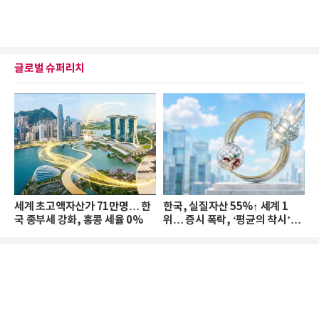
글로벌 슈퍼리치
세계 초고액자산가 71만명… 한
한국, 실질자산 55%↑ 세계 1
국 종부세 강화, 홍콩 세율 0%
위… 증시 폭락, ‘평균의 착시’와
부의 유동성 위기