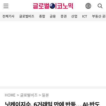
전체기사
글로벌비즈
종합
금융
증권
산업
ICT
부동산·공
HOME
>
글로벌비즈
>
일본
닛케이지수, 6거래일 만에 반등… AI·반도