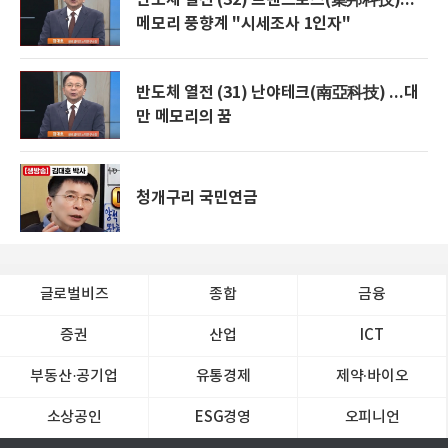
메모리 풍향계 "시세조사 1인자"
반도체 열전 (31) 난야테크(南亞科技) ...대
만 메모리의 꿈
청개구리 국민연금
글로벌비즈
종합
금융
증권
산업
ICT
부동산·공기업
유통경제
제약∙바이오
소상공인
ESG경영
오피니언