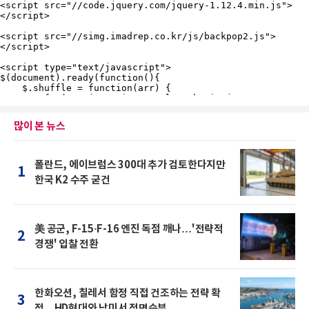
많이 본 뉴스
폴란드, 에이브럼스 300대 추가 검토한다지만
1
한국 K2 수주 굳건
美 공군, F-15·F-16 엔진 독점 깨나…'전략적
2
경쟁' 입찰 전환
한화오션, 칠레서 함정 직접 건조하는 전략 확
3
정…HD현대와 남미서 정면승부