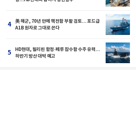
美 해군, 70년 만에 핵전함 부활 검토… 포드급
4
A1B 원자로 그대로 쓴다
HD현대, 필리핀 함정·페루 잠수함 수주 유력…
5
하반기 방산 대박 예고