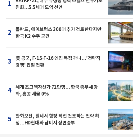
KAI KF-21, 내부 무장창 장착 스텔스 전투기로
1
진화…5.5세대 도약 선언
폴란드, 에이브럼스 300대 추가 검토한다지만
2
한국 K2 수주 굳건
美 공군, F-15·F-16 엔진 독점 깨나…'전략적
3
경쟁' 입찰 전환
세계 초고액자산가 71만명… 한국 종부세 강
4
화, 홍콩 세율 0%
한화오션, 칠레서 함정 직접 건조하는 전략 확
5
정…HD현대와 남미서 정면승부