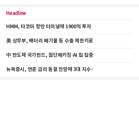
Headline
HMM, 타코마 항만 터미널에 1900억 투자
美 상무부, 배터리 폐기물 등 수출 제한키로
中 반도체 국가펀드, 첨단패키징·AI 칩 집중
뉴욕증시, 연준 금리 동결 전망에 3대 지수↑