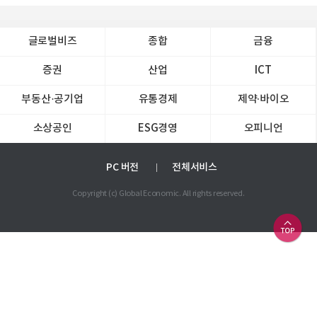
글로벌비즈
종합
금융
증권
산업
ICT
부동산·공기업
유통경제
제약∙바이오
소상공인
ESG경영
오피니언
PC 버전
전체서비스
Copyright (c) Global Economic. All rights reserved.