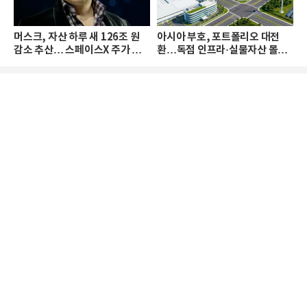
머스크, 자산 하루 새 126조 원
아시아 부호, 포트폴리오 대전
감소 추산… 스페이스X 주가 하
환…독점 인프라·실물자산 몰린
락 때문
다