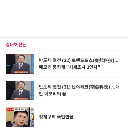
김대호 진단
반도체 열전 (32) 트렌드포스(集邦科技)...
메모리 풍향계 "시세조사 1인자"
반도체 열전 (31) 난야테크(南亞科技) ...대
만 메모리의 꿈
청개구리 국민연금