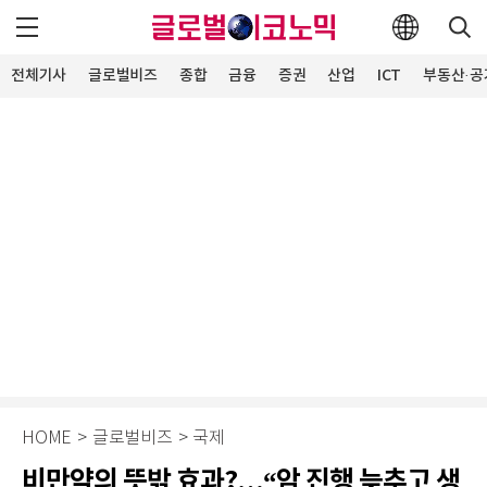
전체기사
글로벌비즈
종합
금융
증권
산업
ICT
부동산·공
HOME
>
글로벌비즈
>
국제
비만약의 뜻밖 효과?…“암 진행 늦추고 생