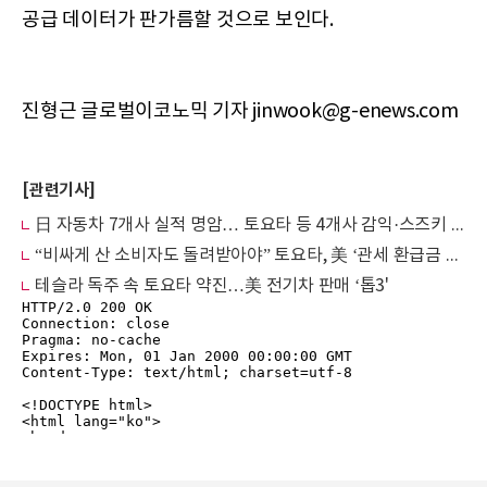
공급 데이터가 판가름할 것으로 보인다.
진형근 글로벌이코노믹 기자 jinwook@g-enews.com
[관련기사]
日 자동차 7개사 실적 명암… 토요타 등 4개사 감익·스즈키 역대 최고 '2위 등극’
“비싸게 산 소비자도 돌려받아야” 토요타, 美 ‘관세 환급금 분할’ 소송 피소
테슬라 독주 속 토요타 약진…美 전기차 판매 ‘톱3'