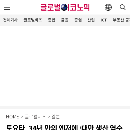
전체기사
글로벌비즈
종합
금융
증권
산업
ICT
부동산·공
HOME
>
글로벌비즈
>
일본
토요타, 34년 만의 엔저에 ‘대만 생산 역수