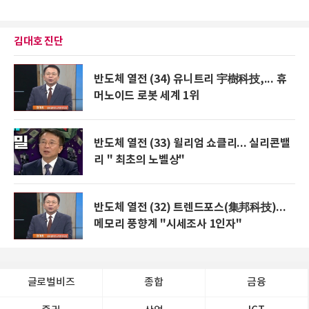
김대호 진단
반도체 열전 (34) 유니트리 宇樹科技,... 휴
머노이드 로봇 세계 1위
반도체 열전 (33) 윌리엄 쇼클리... 실리콘밸
리 " 최초의 노벨상"
반도체 열전 (32) 트렌드포스(集邦科技)...
메모리 풍향계 "시세조사 1인자"
글로벌비즈
종합
금융