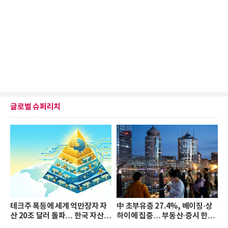
글로벌 슈퍼리치
테크주 폭등에 세계 억만장자 자
中 초부유층 27.4%, 베이징·상
산 20조 달러 돌파… 한국 자산
하이에 집중… 부동산·증시 한파
격차 확대
로 자산은 소폭 감소