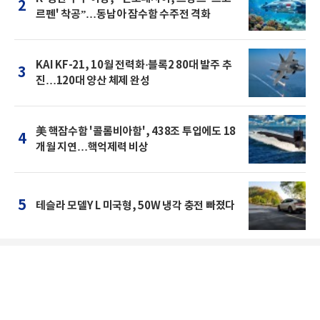
2
르펜' 착공”…동남아 잠수함 수주전 격화
KAI KF-21, 10월 전력화·블록2 80대 발주 추
3
진…120대 양산 체제 완성
美 핵잠수함 '콜롬비아함', 438조 투입에도 18
4
개월 지연…핵억제력 비상
5
테슬라 모델Y L 미국형, 50W 냉각 충전 빠졌다