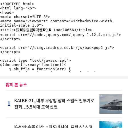
많이 본 뉴스
KAI KF-21, 내부 무장창 장착 스텔스 전투기로
1
진화…5.5세대 도약 선언
K-방산 수주 이상, “인도네시아, 프랑스 '스코