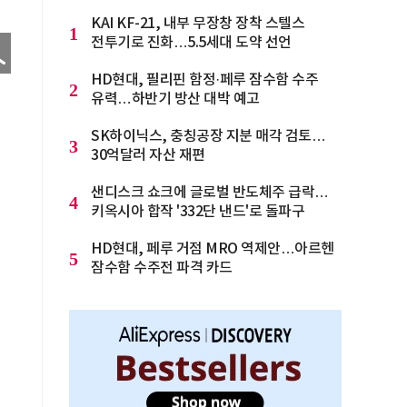
KAI KF-21, 내부 무장창 장착 스텔스
1
전투기로 진화…5.5세대 도약 선언
HD현대, 필리핀 함정·페루 잠수함 수주
2
유력…하반기 방산 대박 예고
SK하이닉스, 충칭공장 지분 매각 검토…
3
30억달러 자산 재편
샌디스크 쇼크에 글로벌 반도체주 급락…
4
키옥시아 합작 '332단 낸드'로 돌파구
HD현대, 페루 거점 MRO 역제안…아르헨
5
잠수함 수주전 파격 카드