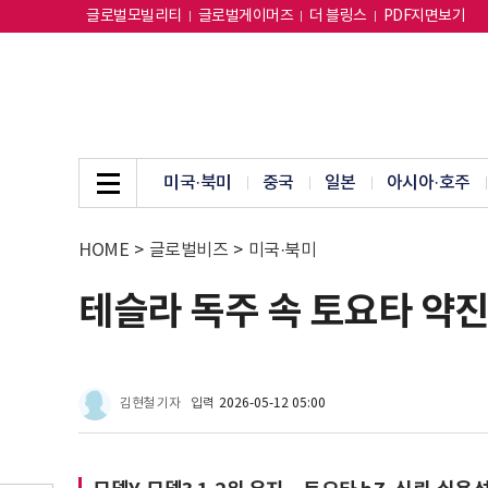
글로벌모빌리티
글로벌게이머즈
더 블링스
PDF지면보기
미국·북미
중국
일본
아시아·호주
HOME
>
글로벌비즈
>
미국·북미
테슬라 독주 속 토요타 약진
김현철 기자
입력
2026-05-12 05:00