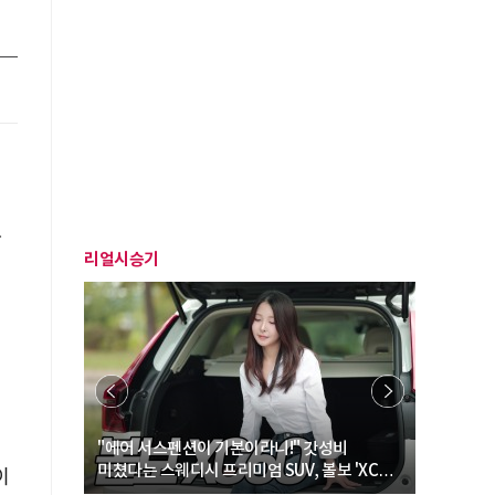
자
리얼시승기
… “여성·
"에어 서스펜션이 기본이라니!" 갓성비
"디자인 대
미쳤다는 스웨디시 프리미엄 SUV, 볼보 'XC60
크로스오버
이
B5 울트라'