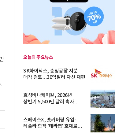
오늘의 주요뉴스
받
SK하이닉스, 충칭공장 지분
매각 검토…30억달러 자산 재편
△
효성비나케미칼, 2026년
상반기 5,500만 달러 흑자
전환… 4대 체...
스페이스X, 숏커버링 유입-
테슬라 합작 '테라팹' 호재로
15.83% ...