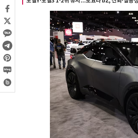
모델Y·모델3 1·2위 유지…토요타 bZ, 신뢰·실용