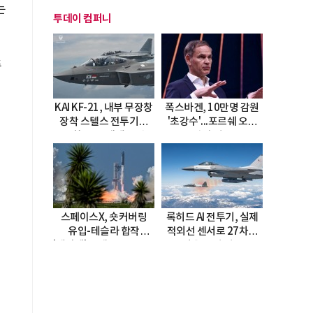
는
투데이 컴퍼니
준
KAI KF-21, 내부 무장창
폭스바겐, 10만명 감원
장착 스텔스 전투기로
'초강수'...포르쉐 오너
진화…5.5세대 도약
직접 경고
선언
스페이스X, 숏커버링
록히드 AI 전투기, 실제
유입-테슬라 합작
적외선 센서로 27차례
'테라팹' 호재로 15.83%
자율 요격 성공
급등