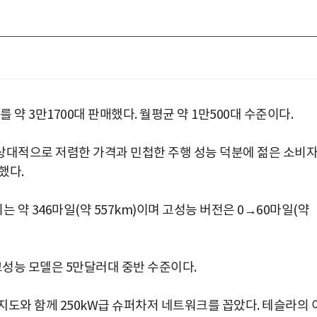
 약 3만1700대 판매했다. 월평균 약 1만500대 수준이다.
 상대적으로 저렴한 가격과 민첩한 주행 성능 덕분에 젊은 소비
했다.
 약 346마일(약 557km)이며 고성능 버전은 0→60마일(약
 고성능 모델은 5만달러대 중반 수준이다.
박지수 아나운서가 타본 ‘전설의 무쏘’
초보자도 반할 반전 매력”
지도와 함께 250kW급 슈퍼차저 네트워크를 꼽았다. 테슬라의 