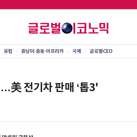
유럽
중남미·중동·아프리카
국제
글로벌CEO
…美 전기차 판매 ‘톱3'