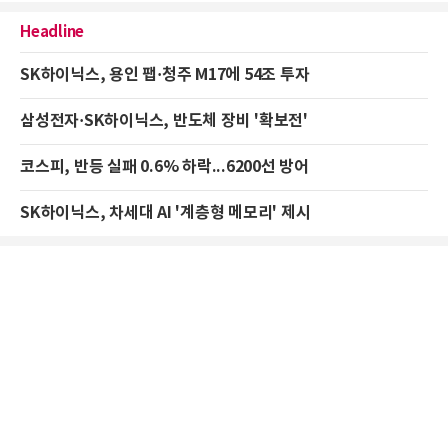
Headline
SK하이닉스, 용인 팹·청주 M17에 54조 투자
삼성전자·SK하이닉스, 반도체 장비 '확보전'
코스피, 반등 실패 0.6% 하락...6200선 방어
SK하이닉스, 차세대 AI '계층형 메모리' 제시