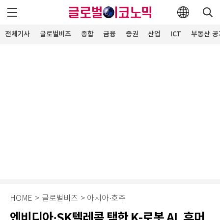
전체기사
글로벌비즈
종합
금융
증권
산업
ICT
부동산·공
HOME
>
글로벌비즈
>
아시아·호주
엔비디아·SK텔레콤 택한 K-로봇 AI, 휴머