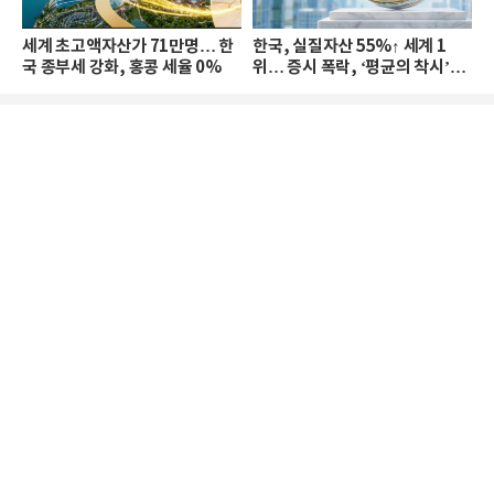
세계 초고액자산가 71만명… 한
한국, 실질자산 55%↑ 세계 1
국 종부세 강화, 홍콩 세율 0%
위… 증시 폭락, ‘평균의 착시’와
부의 유동성 위기