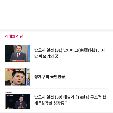
김대호 진단
반도체 열전 (31) 난야테크(南亞科技) ...대
만 메모리의 꿈
청개구리 국민연금
반도체 열전 (30) 테슬라 (Tesla) 구조적 한
계 "심각한 성장통"