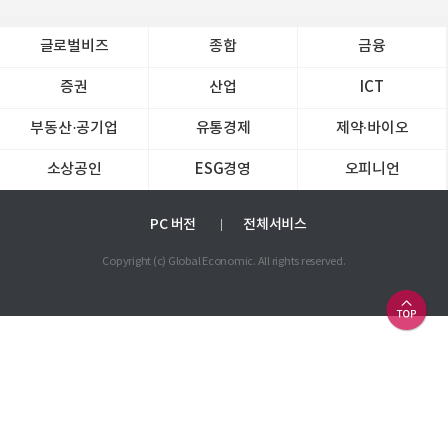
글로벌비즈
종합
금융
증권
산업
ICT
부동산·공기업
유통경제
제약∙바이오
소상공인
ESG경영
오피니언
PC 버전
전체서비스
Copyright (c) Global Economic. All rights reserved.