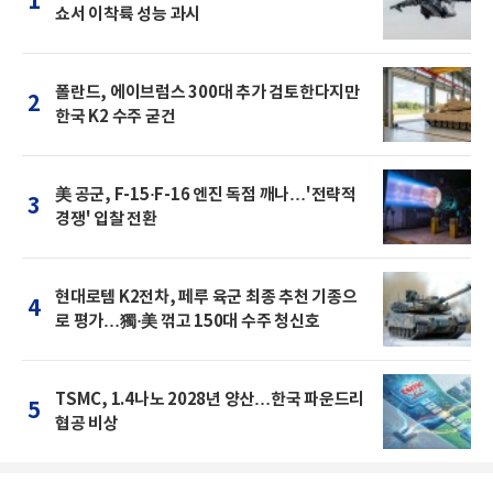
1
쇼서 이착륙 성능 과시
폴란드, 에이브럼스 300대 추가 검토한다지만
2
한국 K2 수주 굳건
美 공군, F-15·F-16 엔진 독점 깨나…'전략적
3
경쟁' 입찰 전환
현대로템 K2전차, 페루 육군 최종 추천 기종으
4
로 평가…獨·美 꺾고 150대 수주 청신호
TSMC, 1.4나노 2028년 양산…한국 파운드리
5
협공 비상