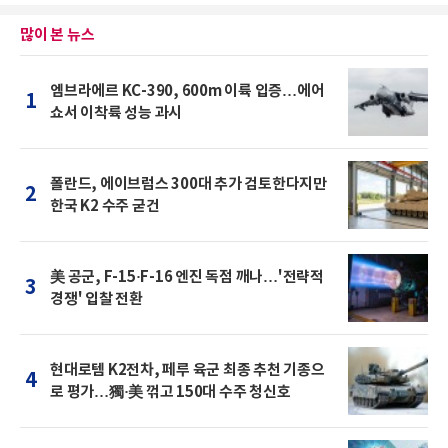
많이 본 뉴스
엠브라에르 KC-390, 600m 이륙 입증…에어
1
쇼서 이착륙 성능 과시
폴란드, 에이브럼스 300대 추가 검토한다지만
2
한국 K2 수주 굳건
美 공군, F-15·F-16 엔진 독점 깨나…'전략적
3
경쟁' 입찰 전환
현대로템 K2전차, 페루 육군 최종 추천 기종으
4
로 평가…獨·美 꺾고 150대 수주 청신호