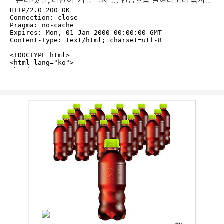
혼다·닛산, 나란히 '거액 적자'… 현금흐름 들여다보니 속사정은 '극과 극’