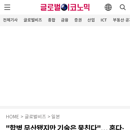
전체기사
글로벌비즈
종합
금융
증권
산업
ICT
부동산·공
HOME
>
글로벌비즈
>
일본
"합병 무산됐지만 기술은 뭉친다"… 혼다·