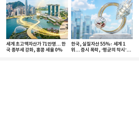
세계 초고액자산가 71만명… 한
한국, 실질자산 55%↑ 세계 1
국 종부세 강화, 홍콩 세율 0%
위… 증시 폭락, ‘평균의 착시’와
부의 유동성 위기