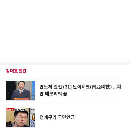
김대호 진단
반도체 열전 (31) 난야테크(南亞科技) ...대
만 메모리의 꿈
청개구리 국민연금