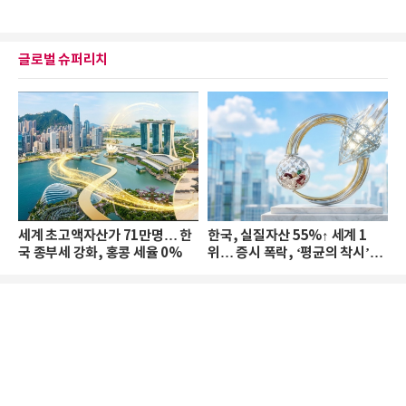
글로벌 슈퍼리치
세계 초고액자산가 71만명… 한
한국, 실질자산 55%↑ 세계 1
국 종부세 강화, 홍콩 세율 0%
위… 증시 폭락, ‘평균의 착시’와
부의 유동성 위기