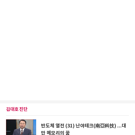
김대호 진단
반도체 열전 (31) 난야테크(南亞科技) ...대
만 메모리의 꿈