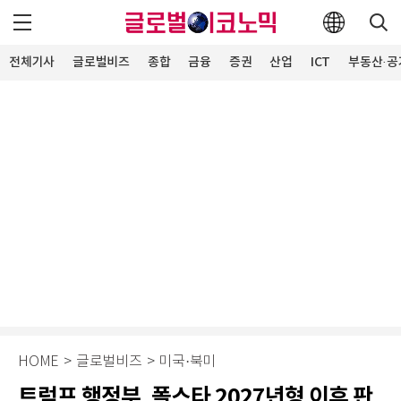
전체기사
글로벌비즈
종합
금융
증권
산업
ICT
부동산·공
HOME
>
글로벌비즈
>
미국·북미
트럼프 행정부, 폴스타 2027년형 이후 판