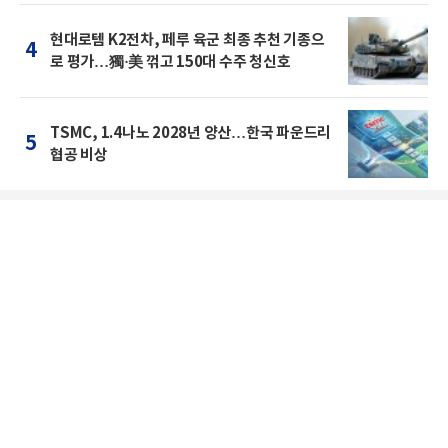
현대로템 K2전차, 페루 육군 최종 추천 기종으
4
로 평가…獨·美 꺾고 150대 수주 청신호
TSMC, 1.4나노 2028년 양산…한국 파운드리
5
협공 비상