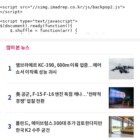
많이 본 뉴스
엠브라에르 KC-390, 600m 이륙 입증…에어
1
쇼서 이착륙 성능 과시
美 공군, F-15·F-16 엔진 독점 깨나…'전략적
2
경쟁' 입찰 전환
폴란드, 에이브럼스 300대 추가 검토한다지만
3
한국 K2 수주 굳건