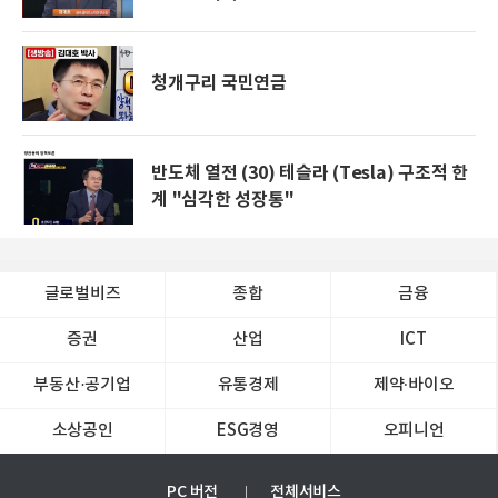
청개구리 국민연금
반도체 열전 (30) 테슬라 (Tesla) 구조적 한
계 "심각한 성장통"
글로벌비즈
종합
금융
증권
산업
ICT
부동산·공기업
유통경제
제약∙바이오
소상공인
ESG경영
오피니언
PC 버전
전체서비스