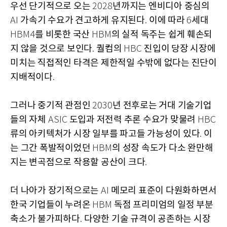
우선 단기적으로 오는
년까지는 엔비디아 중심의
2028
가속기 수요가 견고하게 유지된다
이에 따라
세대
AI
.
6
를 비롯한 국산
의 실적 독주는 쉽게 훼손되
HBM4
HBM
지 않을 것으로 보인다
퀄컴의
진입이 당장 시장에
.
HBC
미치는 직접적인 타격은 제한적일 수밖에 없다는 진단이
지배적이다
.
그러나 중기적 관점인
년 전후로는 거대 기술기업
2030
들의 자체
도입과 저전력 추론 수요가 맞물려
ASIC
HBC
류의 아키텍처가 시장 일부를 파고들 가능성이 있다
이
.
는 그간 폭발적이었던
의 성장 속도가 다소 완만해
HBM
지는 변곡점으로 작용할 공산이 크다
.
더 나아가 장기적으로는
메모리 표준이 다원화하면서
AI
한국 기업들이 누려온
독점 프리미엄의 일정 부분
HBM
축소가 불가피하다
다양한 기술 규격이 공존하는 시장
.