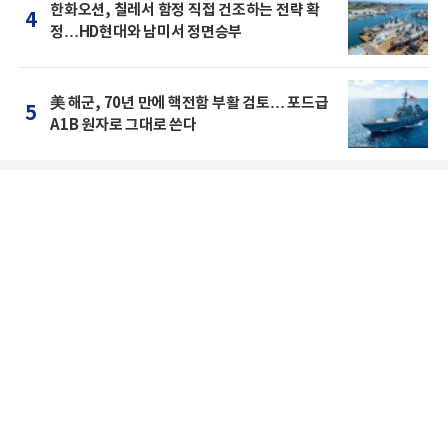
한화오션, 칠레서 함정 직접 건조하는 전략 확
4
정…HD현대와 남미서 정면승부
美 해군, 70년 만에 핵전함 부활 검토… 포드급
5
A1B 원자로 그대로 쓴다