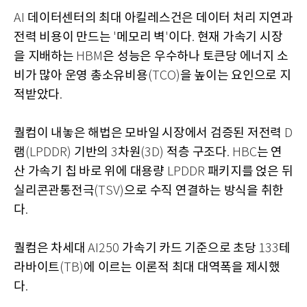
데이터센터의 최대 아킬레스건은 데이터 처리 지연과
AI
전력 비용이 만드는
메모리 벽
이다
현재 가속기 시장
'
'
.
을 지배하는
은 성능은 우수하나 토큰당 에너지 소
HBM
비가 많아 운영 총소유비용
을 높이는 요인으로 지
(TCO)
적받았다
.
퀄컴이 내놓은 해법은 모바일 시장에서 검증된 저전력
D
램
기반의
차원
적층 구조다
는 연
(LPDDR)
3
(3D)
. HBC
산 가속기 칩 바로 위에 대용량
패키지를 얹은 뒤
LPDDR
실리콘관통전극
으로 수직 연결하는 방식을 취한
(TSV)
다
.
퀄컴은 차세대
가속기 카드 기준으로 초당
테
AI250
133
라바이트
에 이르는 이론적 최대 대역폭을 제시했
(TB)
다
.