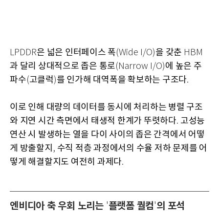
은 넓은 인터페이스 폭
을 갖춘
LPDDR
(Wide I/O)
HBM
과 달리 상대적으로 좁은 통로
에 높은 주
(Narrow I/O)
파수
고클럭
를 인가해 대역폭을 확보하는 구조다
(
)
.
이로 인해 대량의 데이터를 동시에 처리하는 병렬 구조
와 지연 시간 측면에서 태생적 한계가 뚜렷하다
고성능
.
연산 시 발생하는 열을 다이 사이의 좁은 간격에서 어떻
게 방출할지
수직 적층 과정에서의 수율 저하 문제를 어
,
떻게 해결할지도 여전히 과제다
.
엔비디아 축 우회 노리는
플랫폼 퀄컴
의 포석
'
'