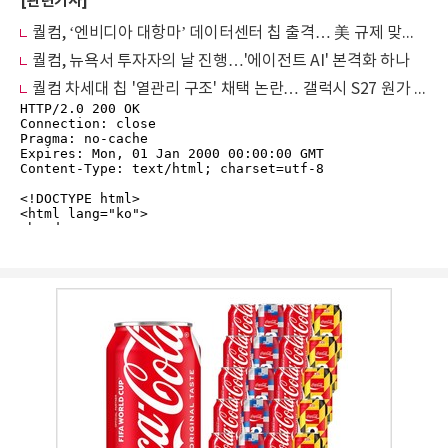
[관련기사]
퀄컴, ‘엔비디아 대항마’ 데이터센터 칩 출격… 美 규제 맞춤형 中 전용 라인업 구축
퀄컴, 뉴욕서 투자자의 날 진행…'에이전트 AI' 본격화 하나
퀄컴 차세대 칩 '열관리 구조' 채택 논란… 갤럭시 S27 원가 구조 흔드나