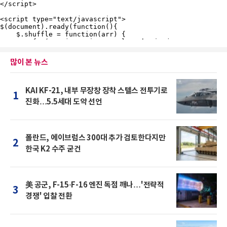
많이 본 뉴스
KAI KF-21, 내부 무장창 장착 스텔스 전투기로
1
진화…5.5세대 도약 선언
폴란드, 에이브럼스 300대 추가 검토한다지만
2
한국 K2 수주 굳건
美 공군, F-15·F-16 엔진 독점 깨나…'전략적
3
경쟁' 입찰 전환