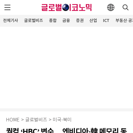
전체기사
글로벌비즈
종합
금융
증권
산업
ICT
부동산·공
HOME
>
글로벌비즈
>
미국·북미
퀄컴 ‘HBC’ 변수… 엔비디아·韓 메모리 동