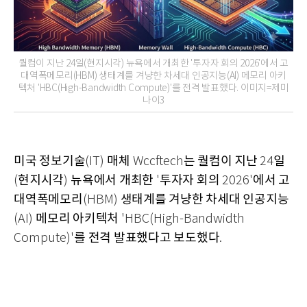
퀄컴이 지난 24일(현지시각) 뉴욕에서 개최한 '투자자 회의 2026'에서 고
대역폭메모리(HBM) 생태계를 겨냥한 차세대 인공지능(AI) 메모리 아키
텍처 'HBC(High-Bandwidth Compute)'를 전격 발표했다. 이미지=제미
나이3
미국 정보기술
매체
는 퀄컴이 지난
일
(IT)
Wccftech
24
현지시각
뉴욕에서 개최한
투자자 회의
에서 고
(
)
'
2026'
대역폭메모리
생태계를 겨냥한 차세대 인공지능
(HBM)
메모리 아키텍처
(AI)
'HBC(High-Bandwidth
를 전격 발표했다고 보도했다
Compute)'
.