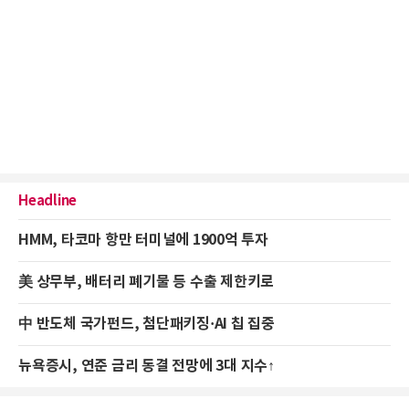
Headline
HMM, 타코마 항만 터미널에 1900억 투자
美 상무부, 배터리 폐기물 등 수출 제한키로
中 반도체 국가펀드, 첨단패키징·AI 칩 집중
뉴욕증시, 연준 금리 동결 전망에 3대 지수↑