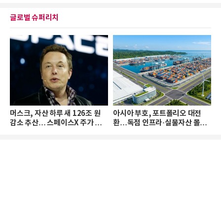
글로벌 슈퍼리치
머스크, 자산 하루 새 126조 원
아시아 부호, 포트폴리오 대전
감소 추산… 스페이스X 주가 하
환…독점 인프라·실물자산 몰린
락 때문
다