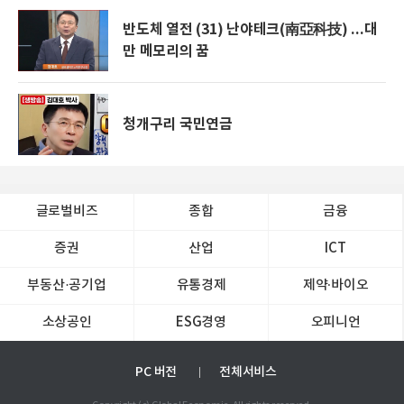
반도체 열전 (31) 난야테크(南亞科技) ...대
만 메모리의 꿈
청개구리 국민연금
글로벌비즈
종합
금융
증권
산업
ICT
부동산·공기업
유통경제
제약∙바이오
소상공인
ESG경영
오피니언
PC 버전
전체서비스