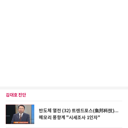
김대호 진단
반도체 열전 (32) 트렌드포스(集邦科技)...
메모리 풍향계 "시세조사 1인자"