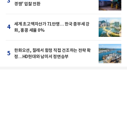
3
경쟁' 입찰 전환
세계 초고액자산가 71만명… 한국 종부세 강
4
화, 홍콩 세율 0%
한화오션, 칠레서 함정 직접 건조하는 전략 확
5
정…HD현대와 남미서 정면승부