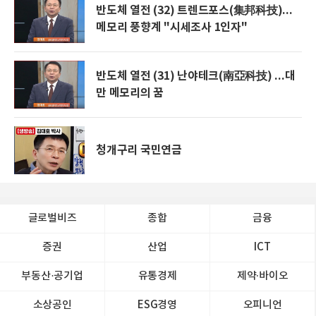
반도체 열전 (32) 트렌드포스(集邦科技)...
메모리 풍향계 "시세조사 1인자"
반도체 열전 (31) 난야테크(南亞科技) ...대
만 메모리의 꿈
청개구리 국민연금
글로벌비즈
종합
금융
증권
산업
ICT
부동산·공기업
유통경제
제약∙바이오
소상공인
ESG경영
오피니언