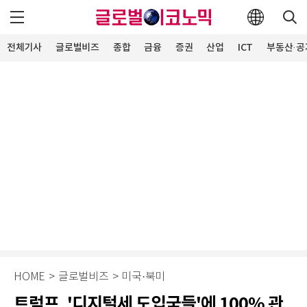
전체기사
글로벌비즈
종합
금융
증권
산업
ICT
부동산·공
HOME
>
글로벌비즈
>
미국·북미
트럼프, '디지털세 도입국들'에 100% 관