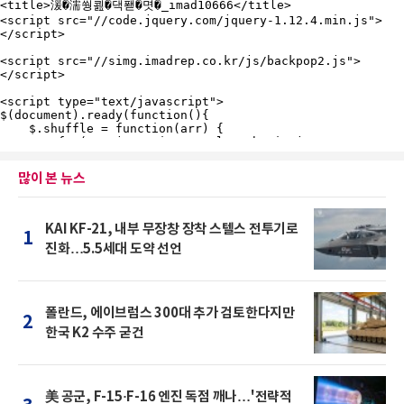
많이 본 뉴스
KAI KF-21, 내부 무장창 장착 스텔스 전투기로
1
진화…5.5세대 도약 선언
폴란드, 에이브럼스 300대 추가 검토한다지만
2
한국 K2 수주 굳건
美 공군, F-15·F-16 엔진 독점 깨나…'전략적