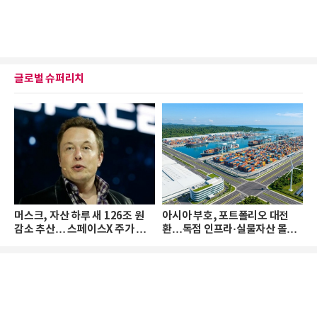
글로벌 슈퍼리치
머스크, 자산 하루 새 126조 원
아시아 부호, 포트폴리오 대전
감소 추산… 스페이스X 주가 하
환…독점 인프라·실물자산 몰린
락 때문
다