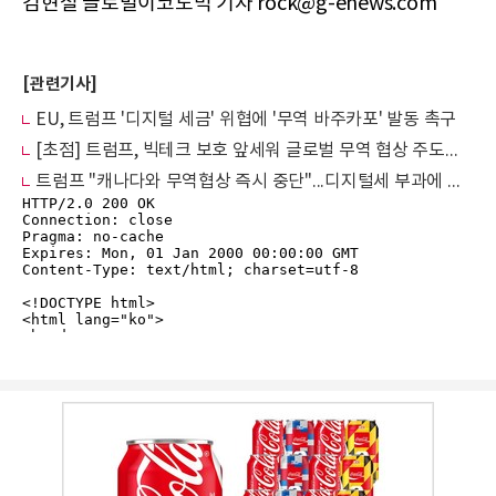
김현철 글로벌이코노믹 기자 rock@g-enews.com
[관련기사]
EU, 트럼프 '디지털 세금' 위협에 '무역 바주카포' 발동 촉구
[초점] 트럼프, 빅테크 보호 앞세워 글로벌 무역 협상 주도…디지털세·규제 놓고 압박
트럼프 "캐나다와 무역협상 즉시 중단"...디지털세 부과에 강력 반발