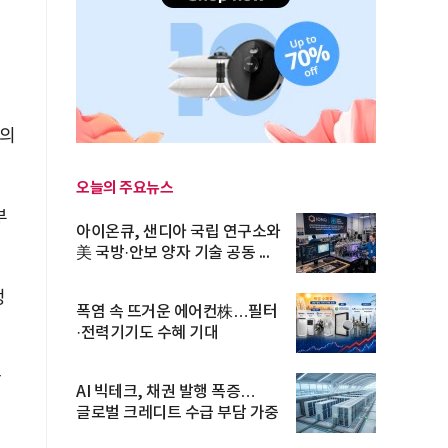
식의
오늘의 주요뉴스
부
아이온큐, 샌디아 국립 연구소와
美 국방·안보 양자 기술 공동 ...
정
폭염 속 뜨거운 에어컨株…필터
·전력기기도 수혜 기대
단
AI 빅테크, 채권 발행 폭증…
글로벌 크레디트 수급 부담 가중