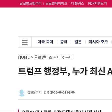
글로벌모빌리티
글로벌게이머즈
더 블링스
PDF지면보기
미국·북미
중국
일본
아시아·호주
HOME
>
글로벌비즈
>
미국·북미
트럼프 행정부, 누가 최신 A
김현철 기자
입력
2026-06-28 03:00