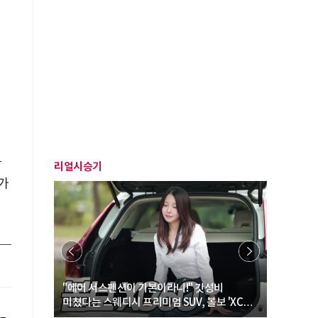
방
리얼시승기
가
… “여성·
"에어 서스펜션이 기본이라니!" 갓성비
"디자인 대
미쳤다는 스웨디시 프리미엄 SUV, 볼보 'XC60
크로스오버
B5 울트라'