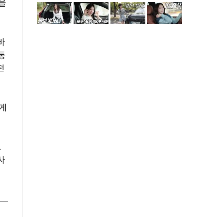
을
바
통
전
에게
.
사