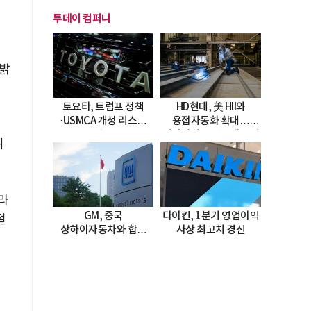
투데이 컴퍼니
 밝
토요타, 트럼프 정책
HD현대, 美 HII와
·USMCA 개정 리스크
용접자동화 확대…
직면
미시시피 조선소에 전격
위
도입
라
GM, 중국
다이킨, 1분기 영업이익
절
상하이자동차와 합작
사상 최고치 경신
20년 연장…
2047년까지 파트너십
지속