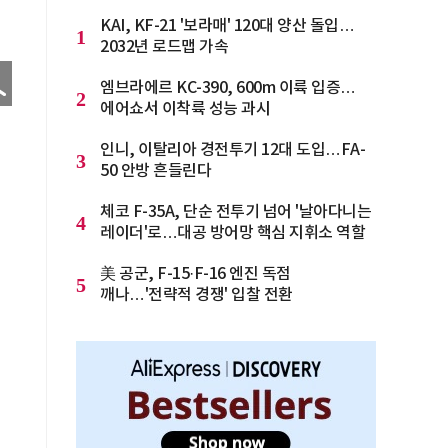
KAI, KF-21 '보라매' 120대 양산 돌입…
1
2032년 로드맵 가속
엠브라에르 KC-390, 600m 이륙 입증…
2
에어쇼서 이착륙 성능 과시
인니, 이탈리아 경전투기 12대 도입…FA-
3
50 안방 흔들린다
체코 F-35A, 단순 전투기 넘어 '날아다니는
4
레이더'로…대공 방어망 핵심 지휘소 역할
美 공군, F-15·F-16 엔진 독점
5
깨나…'전략적 경쟁' 입찰 전환