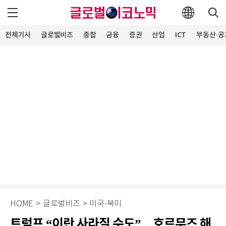
전체기사
글로벌비즈
종합
금융
증권
산업
ICT
부동산·공
HOME
>
글로벌비즈
>
미국·북미
트럼프 “이란 사라질 수도”…호르무즈 해