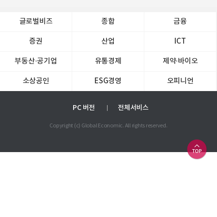
글로벌비즈
종합
금융
증권
산업
ICT
부동산·공기업
유통경제
제약∙바이오
소상공인
ESG경영
오피니언
PC 버전
전체서비스
Copyright (c) Global Economic. All rights reserved.