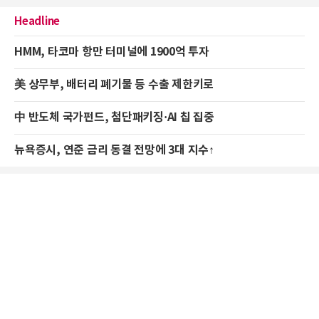
Headline
HMM, 타코마 항만 터미널에 1900억 투자
美 상무부, 배터리 폐기물 등 수출 제한키로
中 반도체 국가펀드, 첨단패키징·AI 칩 집중
뉴욕증시, 연준 금리 동결 전망에 3대 지수↑