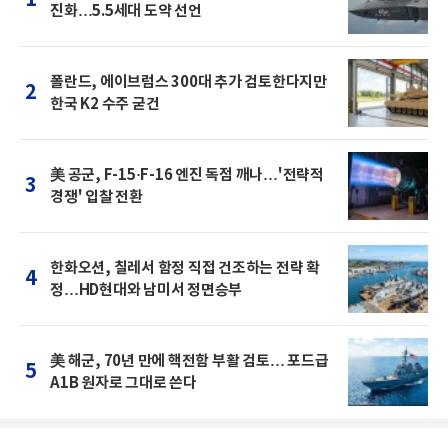
진화…5.5세대 도약 선언
폴란드, 에이브럼스 300대 추가 검토한다지만
2
한국 K2 수주 굳건
美 공군, F-15·F-16 엔진 독점 깨나…'전략적
3
경쟁' 입찰 전환
한화오션, 칠레서 함정 직접 건조하는 전략 확
4
정…HD현대와 남미서 정면승부
美 해군, 70년 만에 핵전함 부활 검토… 포드급
5
A1B 원자로 그대로 쓴다