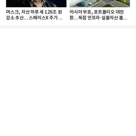
머스크, 자산 하루 새 126조 원
아시아 부호, 포트폴리오 대전
감소 추산… 스페이스X 주가 하
환…독점 인프라·실물자산 몰린
락 때문
다