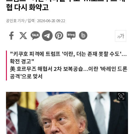
협 다시 화약고
공인호 기자 / 입력 : 2026-06-28 09:22
"키쿠호 피격에 트럼프 '이란, 더는 존재 못할 수도'…
확전 경고"
美 호르무즈 해협서 2차 보복공습…이란 '바레인 드론
공격'으로 맞서