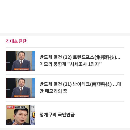
김대호 진단
반도체 열전 (32) 트렌드포스(集邦科技)...
메모리 풍향계 "시세조사 1인자"
반도체 열전 (31) 난야테크(南亞科技) ...대
만 메모리의 꿈
청개구리 국민연금