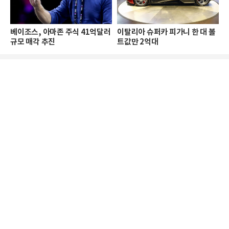
베이조스, 아마존 주식 41억달러
이탈리아 슈퍼카 피가니 한 대 볼
규모 매각 추진
트값만 2억대