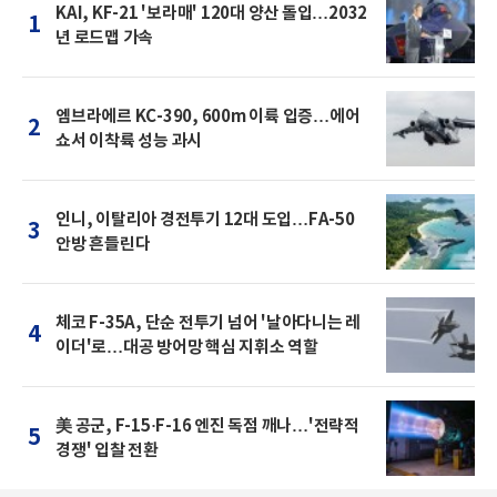
KAI, KF-21 '보라매' 120대 양산 돌입…2032
1
년 로드맵 가속
엠브라에르 KC-390, 600m 이륙 입증…에어
2
쇼서 이착륙 성능 과시
인니, 이탈리아 경전투기 12대 도입…FA-50
3
안방 흔들린다
체코 F-35A, 단순 전투기 넘어 '날아다니는 레
4
이더'로…대공 방어망 핵심 지휘소 역할
美 공군, F-15·F-16 엔진 독점 깨나…'전략적
5
경쟁' 입찰 전환