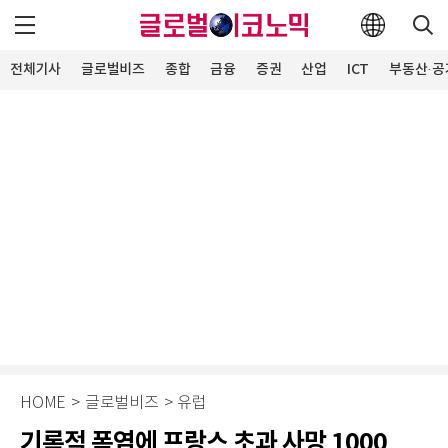
전체기사
글로벌비즈
종합
금융
증권
산업
ICT
부동산·공
HOME
>
글로벌비즈
>
유럽
기록적 폭염에 프랑스 초과 사망 1000