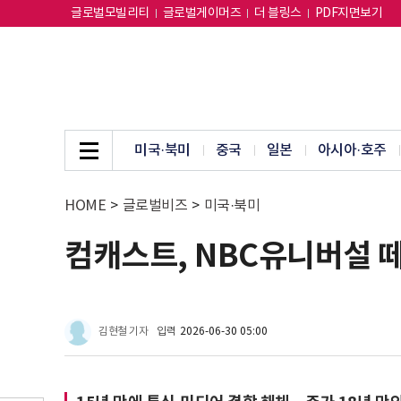
글로벌모빌리티
글로벌게이머즈
더 블링스
PDF지면보기
미국·북미
중국
일본
아시아·호주
HOME
>
글로벌비즈
>
미국·북미
컴캐스트, NBC유니버설 
김현철 기자
입력
2026-06-30 05:00