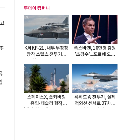
투데이 컴퍼니
당고
조
KAI KF-21, 내부 무장창
폭스바겐, 10만명 감원
장착 스텔스 전투기로
'초강수'...포르쉐 오너
진화…5.5세대 도약
직접 경고
선언
유
입
스페이스X, 숏커버링
록히드 AI 전투기, 실제
유입-테슬라 합작
적외선 센서로 27차례
'테라팹' 호재로 15.83%
자율 요격 성공
급등