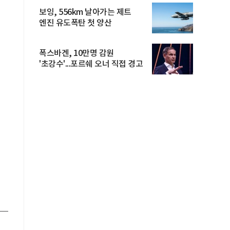
보잉, 556km 날아가는 제트
엔진 유도폭탄 첫 양산
폭스바겐, 10만명 감원
'초강수'...포르쉐 오너 직접 경고
스