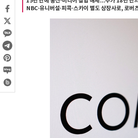
15년 만에 통신·미디어 결합 해체…주가 18년 만
NBC·유니버설·피콕·스카이 별도 상장사로, 로버