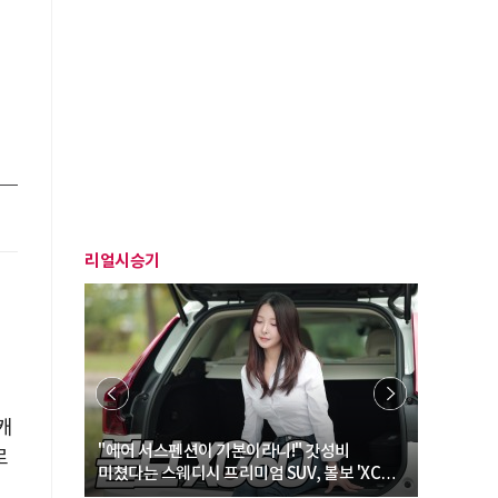
리얼시승기
에
캐
… “여성·
"에어 서스펜션이 기본이라니!" 갓성비
"디자인 대
로
미쳤다는 스웨디시 프리미엄 SUV, 볼보 'XC60
크로스오버
B5 울트라'