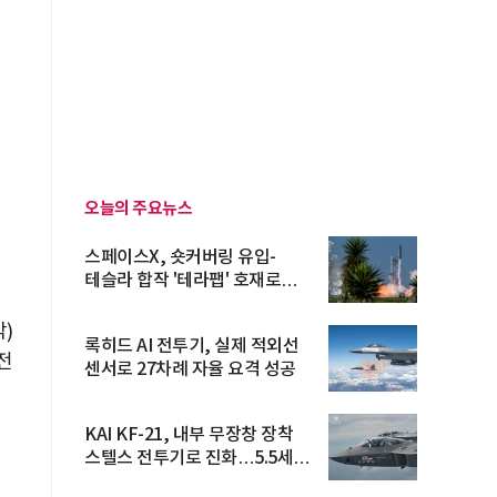
오늘의 주요뉴스
스페이스X, 숏커버링 유입-
테슬라 합작 '테라팹' 호재로
15.83% ...
)
록히드 AI 전투기, 실제 적외선
전
센서로 27차례 자율 요격 성공
KAI KF-21, 내부 무장창 장착
스텔스 전투기로 진화…5.5세대
도...