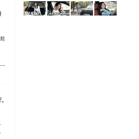
사
 최
,
자
가