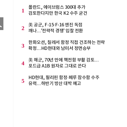
폴란드, 에이브럼스 300대 추가
1
검토한다지만 한국 K2 수주 굳건
美 공군, F-15·F-16 엔진 독점
2
깨나…'전략적 경쟁' 입찰 전환
한화오션, 칠레서 함정 직접 건조하는 전략
3
확정…HD현대와 남미서 정면승부
美 해군, 70년 만에 핵전함 부활 검토…
4
포드급 A1B 원자로 그대로 쓴다
HD현대, 필리핀 함정·페루 잠수함 수주
5
유력…하반기 방산 대박 예고