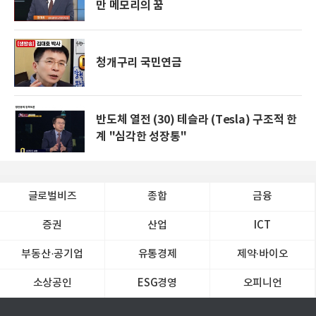
만 메모리의 꿈
청개구리 국민연금
반도체 열전 (30) 테슬라 (Tesla) 구조적 한
계 "심각한 성장통"
글로벌비즈
종합
금융
증권
산업
ICT
부동산·공기업
유통경제
제약∙바이오
소상공인
ESG경영
오피니언