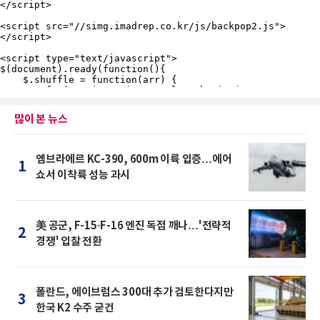
많이 본 뉴스
엠브라에르 KC-390, 600m 이륙 입증…에어
1
쇼서 이착륙 성능 과시
美 공군, F-15·F-16 엔진 독점 깨나…'전략적
2
경쟁' 입찰 전환
폴란드, 에이브럼스 300대 추가 검토한다지만
3
한국 K2 수주 굳건