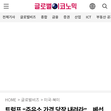
전체기사
글로벌비즈
종합
금융
증권
산업
ICT
부동산·공
HOME
>
글로벌비즈
>
미국·북미
트럼프 “주유소 가격 당장 내려라”…베선