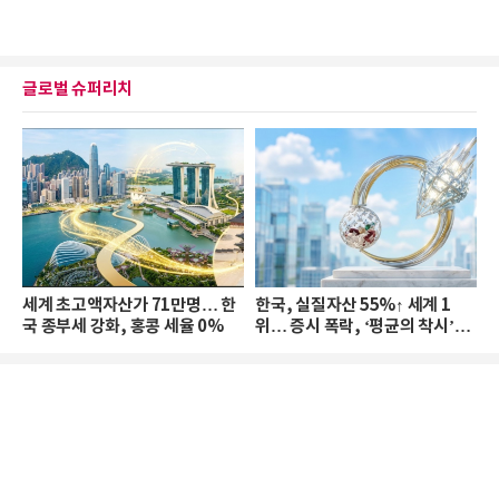
글로벌 슈퍼리치
세계 초고액자산가 71만명… 한
한국, 실질자산 55%↑ 세계 1
국 종부세 강화, 홍콩 세율 0%
위… 증시 폭락, ‘평균의 착시’와
부의 유동성 위기