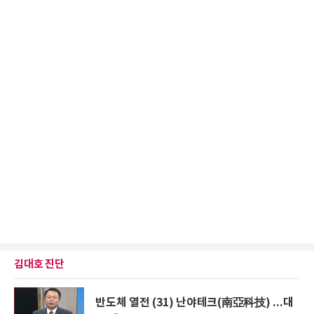
김대호 진단
반도체 열전 (31) 난야테크(南亞科技) ...대