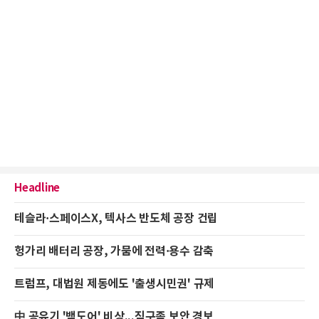
Headline
테슬라·스페이스X, 텍사스 반도체 공장 건립
헝가리 배터리 공장, 가뭄에 전력·용수 감축
트럼프, 대법원 제동에도 '출생시민권' 규제
中 공유기 '백도어' 비상...직구족 보안 경보