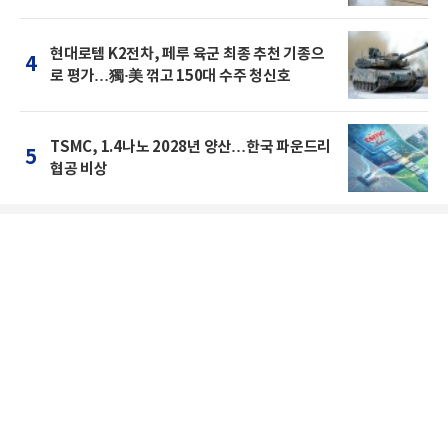
현대로템 K2전차, 페루 육군 최종 추천 기종으
4
로 평가…獨·美 꺾고 150대 수주 청신호
TSMC, 1.4나노 2028년 양산…한국 파운드리
5
협공 비상