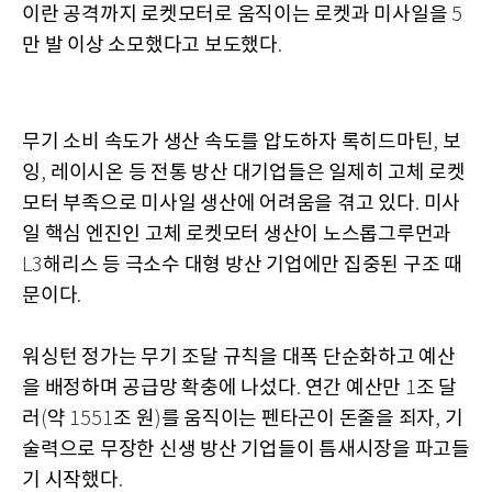
이란 공격까지 로켓모터로 움직이는 로켓과 미사일을
5
만 발 이상 소모했다고 보도했다
.
무기 소비 속도가 생산 속도를 압도하자 록히드마틴
보
,
잉
레이시온 등 전통 방산 대기업들은 일제히 고체 로켓
,
모터 부족으로 미사일 생산에 어려움을 겪고 있다
미사
.
일 핵심 엔진인 고체 로켓모터 생산이 노스롭그루먼과
해리스 등 극소수 대형 방산 기업에만 집중된 구조 때
L3
문이다
.
워싱턴 정가는 무기 조달 규칙을 대폭 단순화하고 예산
을 배정하며 공급망 확충에 나섰다
연간 예산만
조 달
.
1
러
약
조 원
를 움직이는 펜타곤이 돈줄을 죄자
기
(
1551
)
,
술력으로 무장한 신생 방산 기업들이 틈새시장을 파고들
기 시작했다
.