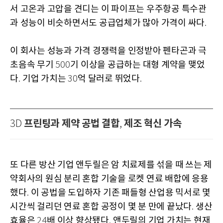
서 고온과 고압을 견디는 이 파이프는 우주항공 특수관
과 성능이 비슷하면서도 공급업체가 많아 가격이 싸다
.
이 회사는 성능과 가격 경쟁력을 인정받아 펜타곤과 극
초음속 무기
기 이상을 공급하는 대형 계약을 맺었
500
다
기업 가치는
억 달러로 뛰었다
.
30
.
프린팅과 제약 공법 결합
제조 혁신 가속
3D
,
또 다른 방산 기업 앤두릴은 암 치료제를 섞을 때 쓰는 제
약회사의 원심 분리 혼합 기술을 로켓 연료 배합에 응용
했다
이 공법을 도입하자 기존 패들형 산업용 믹서로 몇
.
시간씩 걸리던 연료 혼합 공정이 몇 분 만에 끝났다
생산
.
효율은
배 이상 향상됐다
앤두릴의 기업 가치는 현재
24
.