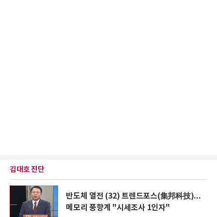
김대호 진단
반도체 열전 (32) 트렌드포스(集邦科技)...
메모리 풍향계 "시세조사 1인자"