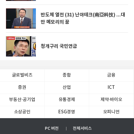
반도체 열전 (31) 난야테크(南亞科技) ...대
만 메모리의 꿈
청개구리 국민연금
글로벌비즈
종합
금융
증권
산업
ICT
부동산·공기업
유통경제
제약∙바이오
소상공인
ESG경영
오피니언
PC 버전
전체서비스