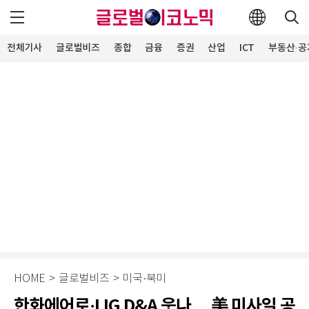
전체기사
글로벌비즈
종합
금융
증권
산업
ICT
부동산·공
HOME
>
글로벌비즈
>
미국·북미
한화에어로·LIG D&A 웃나… 美 미사일 공