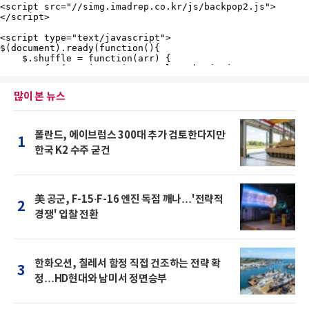
많이 본 뉴스
폴란드, 에이브럼스 300대 추가 검토한다지만
1
한국 K2 수주 굳건
美 공군, F-15·F-16 엔진 독점 깨나…'전략적
2
경쟁' 입찰 전환
한화오션, 칠레서 함정 직접 건조하는 전략 확
3
정…HD현대와 남미서 정면승부