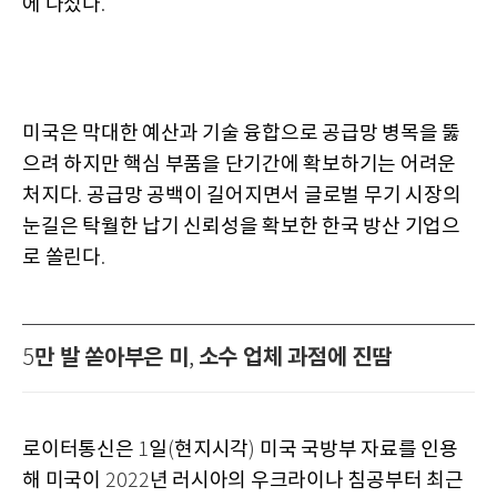
에 나섰다
.
미국은 막대한 예산과 기술 융합으로 공급망 병목을 뚫
으려 하지만 핵심 부품을 단기간에 확보하기는 어려운
처지다
공급망 공백이 길어지면서 글로벌 무기 시장의
.
눈길은 탁월한 납기 신뢰성을 확보한 한국 방산 기업으
로 쏠린다
.
만 발 쏟아부은 미
소수 업체 과점에 진땀
5
,
로이터통신은
일
현지시각
미국 국방부 자료를 인용
1
(
)
해 미국이
년 러시아의 우크라이나 침공부터 최근
2022