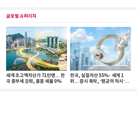
글로벌 슈퍼리치
세계 초고액자산가 71만명… 한
한국, 실질자산 55%↑ 세계 1
국 종부세 강화, 홍콩 세율 0%
위… 증시 폭락, ‘평균의 착시’와
부의 유동성 위기