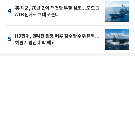
美 해군, 70년 만에 핵전함 부활 검토… 포드급
4
A1B 원자로 그대로 쓴다
HD현대, 필리핀 함정·페루 잠수함 수주 유력…
5
하반기 방산 대박 예고