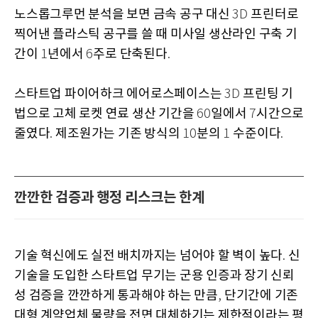
노스롭그루먼 분석을 보면 금속 공구 대신
프린터로
3D
찍어낸 플라스틱 공구를 쓸 때 미사일 생산라인 구축 기
간이
년에서
주로 단축된다
1
6
.
스타트업 파이어하크 에어로스페이스는
프린팅 기
3D
법으로 고체 로켓 연료 생산 기간을
일에서
시간으로
60
7
줄였다
제조원가는 기존 방식의
분의
수준이다
.
10
1
.
깐깐한 검증과 행정 리스크는 한계
기술 혁신에도 실전 배치까지는 넘어야 할 벽이 높다
신
.
기술을 도입한 스타트업 무기는 군용 인증과 장기 신뢰
성 검증을 깐깐하게 통과해야 하는 만큼
단기간에 기존
,
대형 계약업체 물량을 전면 대체하기는 제한적이라는 평