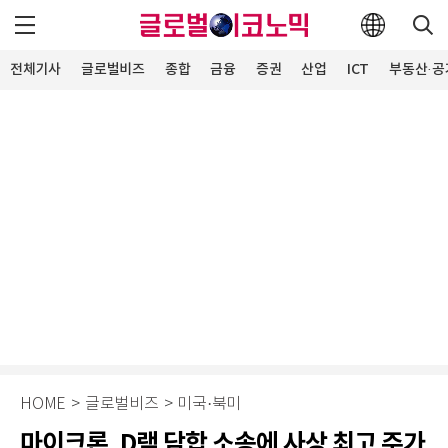
전체기사
글로벌비즈
종합
금융
증권
산업
ICT
부동산·공
HOME
>
글로벌비즈
>
미국·북미
마이크론, D램 담합 소송에 사상 최고 주가