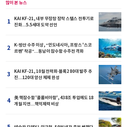
많이 본 뉴스
KAI KF-21, 내부 무장창 장착 스텔스 전투기로
1
진화…5.5세대 도약 선언
K-방산 수주 이상, “인도네시아, 프랑스 '스코
2
르펜' 착공”…동남아 잠수함 수주전 격화
KAI KF-21, 10월 전력화·블록2 80대 발주 추
3
진…120대 양산 체제 완성
美 핵잠수함 '콜롬비아함', 438조 투입에도 18
4
개월 지연…핵억제력 비상