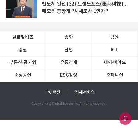
반도체 열전 (32) 트렌드포스(集邦科技)...
메모리 풍향계 "시세조사 1인자"
글로벌비즈
종합
금융
증권
산업
ICT
부동산·공기업
유통경제
제약∙바이오
소상공인
ESG경영
오피니언
PC 버전
전체서비스
Copyright (c) Global Economic. All rights reserved.