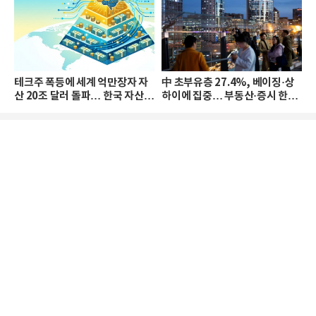
테크주 폭등에 세계 억만장자 자
中 초부유층 27.4%, 베이징·상
산 20조 달러 돌파… 한국 자산
하이에 집중… 부동산·증시 한파
격차 확대
로 자산은 소폭 감소