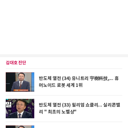
김대호 진단
반도체 열전 (34) 유니트리 宇樹科技,... 휴
머노이드 로봇 세계 1위
반도체 열전 (33) 윌리엄 쇼클리... 실리콘밸
리 " 최초의 노벨상"