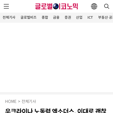
전체기사
글로벌비즈
종합
금융
증권
산업
ICT
부동산·공
HOME
>
전체기사
우크라이나 노동력 엑소더스, 이대로 괜찮