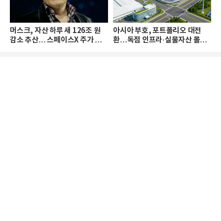
머스크, 자산 하루 새 126조 원
아시아 부호, 포트폴리오 대전
감소 추산… 스페이스X 주가 하
환…독점 인프라·실물자산 몰린
락 때문
다