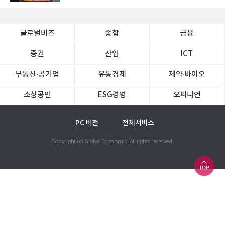
글로벌비즈
종합
금융
증권
산업
ICT
부동산·공기업
유통경제
제약∙바이오
소상공인
ESG경영
오피니언
PC 버전
전체서비스
Copyright (c) Global Economic. All rights reserved.