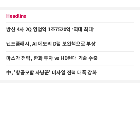
Headline
방산 4사 2Q 영업익 1조7520억 ‘역대 최대’
낸드플래시, AI 메모리 D램 보완책으로 부상
마스가 전략, 한화 투자 vs HD현대 기술 수출
中, '항공모함 사냥꾼' 미사일 전력 대폭 강화