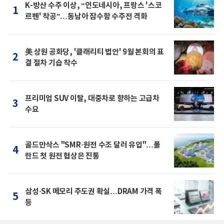
K-방산 수주 이상, “인도네시아, 프랑스 '스코
1
르펜' 착공”…동남아 잠수함 수주전 격화
美 상원 공화당, '클래리티 법안' 9월 본회의 표
2
결 절차 기습 착수
프리미엄 SUV 이탈, 대중차로 향하는 고급차
3
수요
골드만삭스 "SMR·원전 수조 달러 유입"…폴
4
란드 첫 원전 협상은 진통
삼성·SK 메모리 주도권 확실…DRAM 가격 폭
5
등