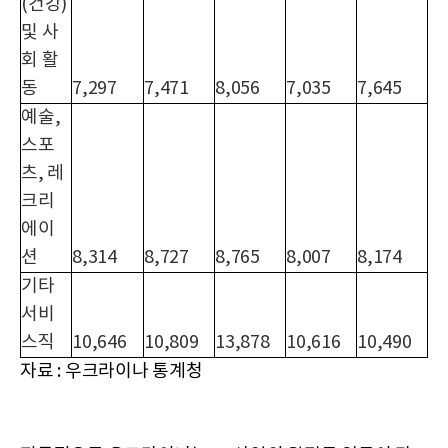
(건강)
및 사
회 활
동
7,297
7,471
8,056
7,035
7,645
예술,
스포
츠, 레
크리
에이
션
8,314
8,727
8,765
8,007
8,174
기타
서비
스직
10,646
10,809
13,878
10,616
10,490
자료 : 우크라이나 통계청