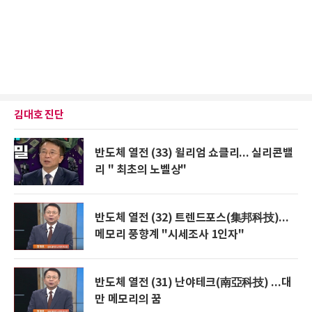
김대호 진단
반도체 열전 (33) 윌리엄 쇼클리... 실리콘밸
리 " 최초의 노벨상"
반도체 열전 (32) 트렌드포스(集邦科技)...
메모리 풍향계 "시세조사 1인자"
반도체 열전 (31) 난야테크(南亞科技) ...대
만 메모리의 꿈