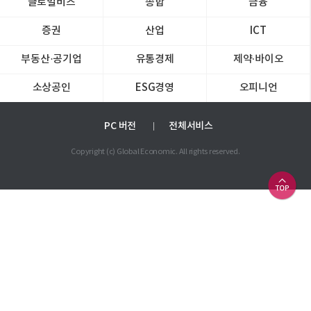
글로벌비즈
종합
금융
증권
산업
ICT
부동산·공기업
유통경제
제약∙바이오
소상공인
ESG경영
오피니언
PC 버전
전체서비스
Copyright (c) Global Economic. All rights reserved.