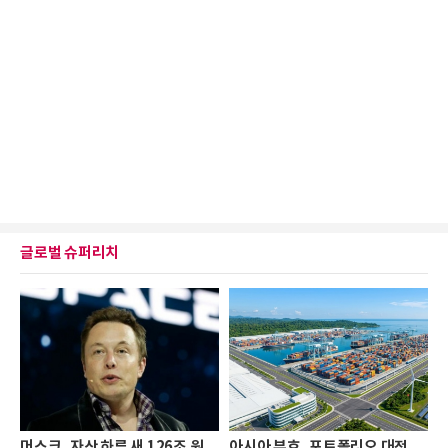
글로벌 슈퍼리치
머스크, 자산 하루 새 126조 원
아시아 부호, 포트폴리오 대전