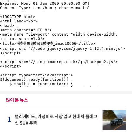
많이 본 뉴스
팰리세이드, 가성비로 시장 열고 현대차 플래그
1
십 SUV 우뚝