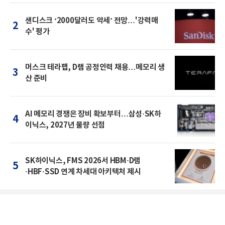
샌디스크 ‘2000달러도 약세’ 전망…'강력매
2
수' 평가
머스크 테라팹, D램 공정인력 채용…메모리 생
3
산 준비
AI 메모리 경쟁은 장비 확보부터…삼성·SK하
4
이닉스, 2027년 물량 선점
SK하이닉스, FMS 2026서 HBM·D램
5
·HBF·SSD 연계 차세대 아키텍처 제시