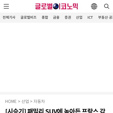
전체기사
글로벌비즈
종합
금융
증권
산업
ICT
부동산·공
HOME
>
산업
>
자동차
[시승기] 패밀리 SUV에 녹아든 프랑스 감