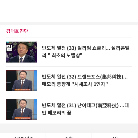
김대호 진단
반도체 열전 (33) 윌리엄 쇼클리... 실리콘밸
리 " 최초의 노벨상"
반도체 열전 (32) 트렌드포스(集邦科技)...
메모리 풍향계 "시세조사 1인자"
반도체 열전 (31) 난야테크(南亞科技) ...대
만 메모리의 꿈