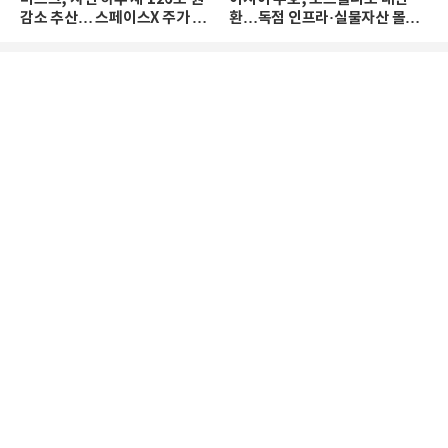
감소 추산… 스페이스X 주가 하
환…독점 인프라·실물자산 몰린
락 때문
다