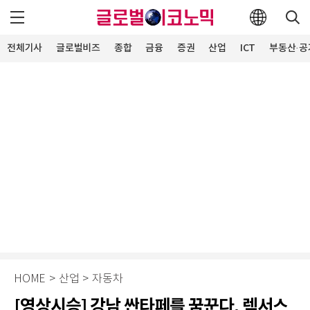
전체기사
글로벌비즈
종합
금융
증권
산업
ICT
부동산·공
HOME
>
산업
>
자동차
[영상시승] 강남 싼타페를 꿈꾼다, 렉서스