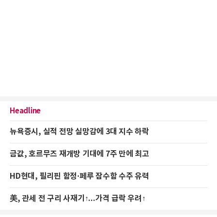
Headline
뉴욕증시, 실적 전망 실망감에 3대 지수 하락
금값, 호르무즈 재개방 기대에 7주 만에 최고
HD현대, 필리핀 함정·페루 잠수함 수주 유력
美, 관세 전 구리 사재기↑...가격 급락 우려↑