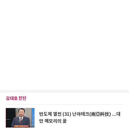
김대호 진단
반도체 열전 (31) 난야테크(南亞科技) ...대
만 메모리의 꿈