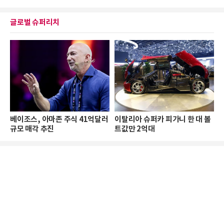
글로벌 슈퍼리치
베이조스, 아마존 주식 41억달러
이탈리아 슈퍼카 피가니 한 대 볼
규모 매각 추진
트값만 2억대