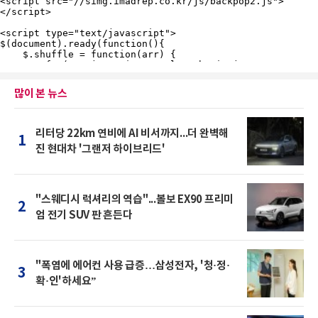
많이 본 뉴스
리터당 22km 연비에 AI 비서까지...더 완벽해
1
진 현대차 '그랜저 하이브리드'
"스웨디시 럭셔리의 역습"...볼보 EX90 프리미
2
엄 전기 SUV 판 흔든다
"폭염에 에어컨 사용 급증…삼성전자, '청·정·
3
확·인'하세요”