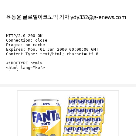
육동윤 글로벌이코노믹 기자 ydy332@g-enews.com