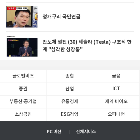
청개구리 국민연금
반도체 열전 (30) 테슬라 (Tesla) 구조적 한
계 "심각한 성장통"
글로벌비즈
종합
금융
증권
산업
ICT
부동산·공기업
유통경제
제약∙바이오
소상공인
ESG경영
오피니언
PC 버전
전체서비스