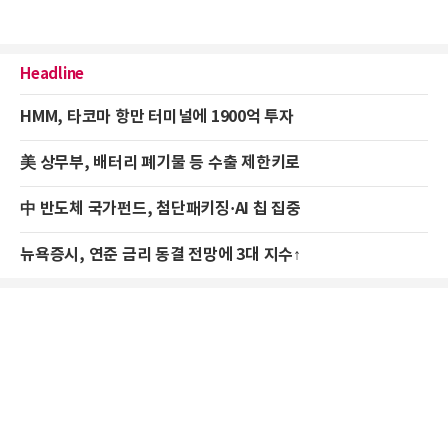
Headline
HMM, 타코마 항만 터미널에 1900억 투자
美 상무부, 배터리 폐기물 등 수출 제한키로
中 반도체 국가펀드, 첨단패키징·AI 칩 집중
뉴욕증시, 연준 금리 동결 전망에 3대 지수↑