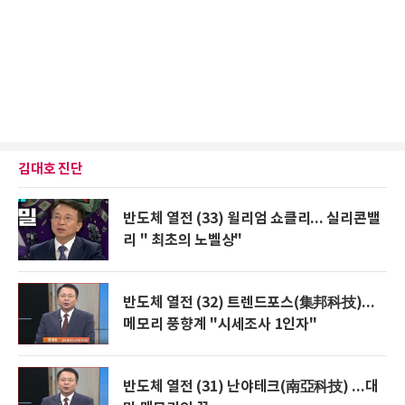
김대호 진단
반도체 열전 (33) 윌리엄 쇼클리... 실리콘밸
리 " 최초의 노벨상"
반도체 열전 (32) 트렌드포스(集邦科技)...
메모리 풍향계 "시세조사 1인자"
반도체 열전 (31) 난야테크(南亞科技) ...대