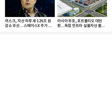
머스크, 자산 하루 새 126조 원
아시아 부호, 포트폴리오 대전
감소 추산… 스페이스X 주가 하
환…독점 인프라·실물자산 몰린
락 때문
다