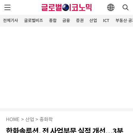
전체기사
글로벌비즈
종합
금융
증권
산업
ICT
부동산·공
HOME
>
산업
>
중화학
한화솔루션, 전 사업부문 실적 개선…3분