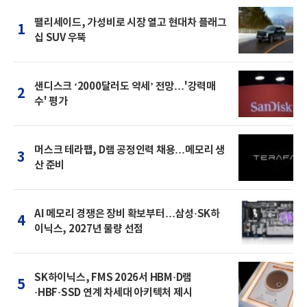
팰리세이드, 가성비로 시장 열고 현대차 플래그
1
십 SUV 우뚝
샌디스크 ‘2000달러도 약세’ 전망…'강력매
2
수' 평가
머스크 테라팹, D램 공정인력 채용…메모리 생
3
산 준비
AI 메모리 경쟁은 장비 확보부터…삼성·SK하
4
이닉스, 2027년 물량 선점
SK하이닉스, FMS 2026서 HBM·D램
5
·HBF·SSD 연계 차세대 아키텍처 제시