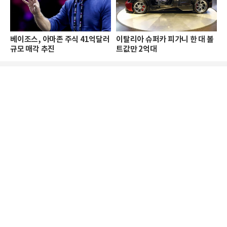
베이조스, 아마존 주식 41억달러
이탈리아 슈퍼카 피가니 한 대 볼
규모 매각 추진
트값만 2억대