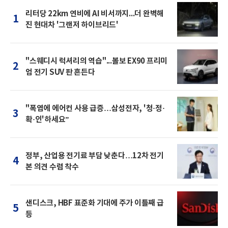
리터당 22km 연비에 AI 비서까지...더 완벽해
1
진 현대차 '그랜저 하이브리드'
"스웨디시 럭셔리의 역습"...볼보 EX90 프리미
2
엄 전기 SUV 판 흔든다
"폭염에 에어컨 사용 급증…삼성전자, '청·정·
3
확·인'하세요”
정부, 산업용 전기료 부담 낮춘다…12차 전기
4
본 의견 수렴 착수
샌디스크, HBF 표준화 기대에 주가 이틀째 급
5
등