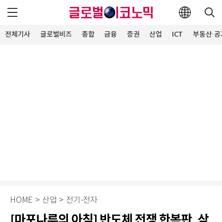
전체기사
글로벌비즈
종합
금융
증권
산업
ICT
부동산·공
HOME
>
산업
>
전기·전자
[마포나루의 아침] 반도체 전쟁 한복판, 삼