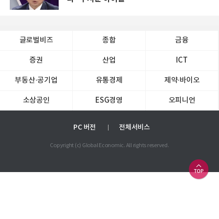
글로벌비즈
종합
금융
증권
산업
ICT
부동산·공기업
유통경제
제약∙바이오
소상공인
ESG경영
오피니언
PC 버전
전체서비스
Copyright (c) Global Economic. All rights reserved.