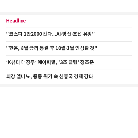
Headline
"코스피 1만2000 간다...AI·방산·조선 유망"
"한은, 8월 금리 동결 후 10월·1월 인상할 것"
‘K뷰티 대장주’ 에이피알, '3조 클럽' 정조준
최강 엘니뇨, 중동 위기 속 신흥국 경제 강타