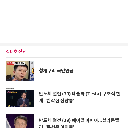
김대호 진단
청개구리 국민연금
반도체 열전 (30) 테슬라 (Tesla) 구조적 한
계 "심각한 성장통"
반도체 열전 (29) 페이팔 마피아...실리콘밸
리 "무서운 아이들"