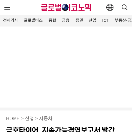
전체기사
글로벌비즈
종합
금융
증권
산업
ICT
부동산·공
HOME
>
산업
>
자동차
금호타이어, 지속가능경영보고서 발간…