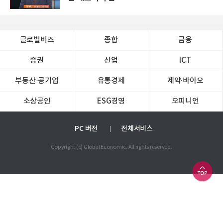
글로벌비즈
종합
금융
증권
산업
ICT
부동산·공기업
유통경제
제약∙바이오
소상공인
ESG경영
오피니언
PC 버전
전체서비스
Copyright (c) Global Economic. All rights reserved.