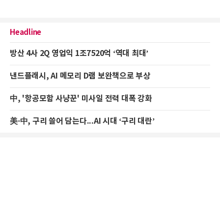
Headline
방산 4사 2Q 영업익 1조7520억 ‘역대 최대’
낸드플래시, AI 메모리 D램 보완책으로 부상
中, '항공모함 사냥꾼' 미사일 전력 대폭 강화
美·中, 구리 쓸어 담는다...AI 시대 ‘구리 대란’