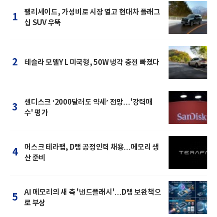
팰리세이드, 가성비로 시장 열고 현대차 플래그
1
십 SUV 우뚝
2
테슬라 모델Y L 미국형, 50W 냉각 충전 빠졌다
샌디스크 ‘2000달러도 약세’ 전망…'강력매
3
수' 평가
머스크 테라팹, D램 공정인력 채용…메모리 생
4
산 준비
AI 메모리의 새 축 '낸드플래시'…D램 보완책으
5
로 부상