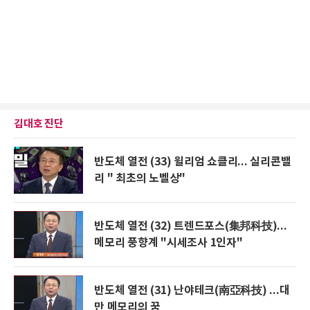
김대호 진단
반도체 열전 (33) 윌리엄 쇼클리... 실리콘밸
리 " 최초의 노벨상"
반도체 열전 (32) 트렌드포스(集邦科技)...
메모리 풍향계 "시세조사 1인자"
반도체 열전 (31) 난야테크(南亞科技) ...대
만 메모리의 꿈