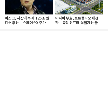
머스크, 자산 하루 새 126조 원
아시아 부호, 포트폴리오 대전
감소 추산… 스페이스X 주가 하
환…독점 인프라·실물자산 몰린
락 때문
다