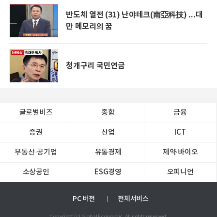
반도체 열전 (31) 난야테크(南亞科技) ...대
만 메모리의 꿈
청개구리 국민연금
글로벌비즈
종합
금융
증권
산업
ICT
부동산·공기업
유통경제
제약∙바이오
소상공인
ESG경영
오피니언
PC 버전
전체서비스
Copyright (c) Global Economic. All rights reserved.