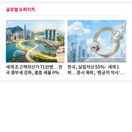
글로벌 슈퍼리치
세계 초고액자산가 71만명… 한
한국, 실질자산 55%↑ 세계 1
국 종부세 강화, 홍콩 세율 0%
위… 증시 폭락, ‘평균의 착시’와
부의 유동성 위기