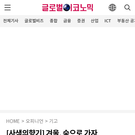
전체기사
글로벌비즈
종합
금융
증권
산업
ICT
부동산·공
HOME
>
오피니언
>
기고
[사색의향기] 겨울, 숲으로 가자