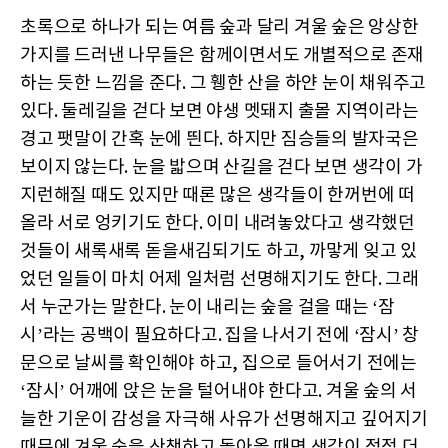
초록으로 하나가 되는 여름 숲과 달리 겨울 숲은 앙상한
가지를 드러낸 나무들은 함께이면서도 개별적으로 존재
하는 듯한 느낌을 준다. 그 휑한 산을 하얀 눈이 채워주고
있다. 둘레길을 걷다 보면 야생 멧돼지 출몰 지역이라는
경고 팻말이 간혹 눈에 띈다. 하지만 짐승들의 발자국은
보이지 않는다. 눈을 밟으며 산길을 걷다 보면 생각이 가
지런해질 때도 있지만 때론 많은 생각들이 한꺼번에 떠
올라 서로 엉키기도 한다. 이미 내려놓았다고 생각했던
것들이 새록새록 돋을새김되기도 하고, 까맣게 잊고 있
었던 일들이 마치 어제 일처럼 선명해지기도 한다. 그래
서 누군가는 말한다. 눈이 내리는 숲을 걸을 때는 ‘잠
시’라는 공백이 필요하다고. 집을 나서기 전에 ‘잠시’ 창
문으로 날씨를 확인해야 하고, 집으로 들어서기 전에는
‘잠시’ 어깨에 앉은 눈을 털어내야 한다고. 겨울 숲의 서
늘한 기운이 감성을 자극해 사유가 선명해지고 깊어지기
때문에 겨울 숲을 산책하고 돌아올 때면 생각이 점점 더