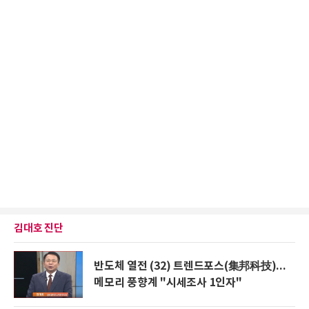
김대호 진단
반도체 열전 (32) 트렌드포스(集邦科技)...
메모리 풍향계 "시세조사 1인자"