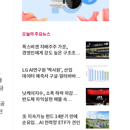
오늘의 주요뉴스
폭스바겐 지배주주 가문,
경영진에게 강도 높은 구조조정
주문
LG AI연구원 '엑사원', 산업
로
데이터 예측서 구글·알리바바
물
제쳐
금
닛케이지수, 소폭 하락 마감…
반도체 차익실현 매물 속
 공
TOPIX 선...
전
美 지속가능 펀드 14분기 만에
순유입…AI 전력망 ETF가 견인