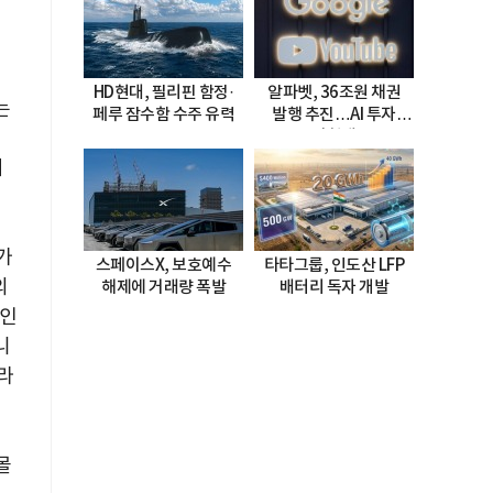
HD현대, 필리핀 함정·
알파벳, 36조원 채권
는
페루 잠수함 수주 유력
발행 추진…AI 투자
시험대
이
째
가
스페이스X, 보호예수
타타그룹, 인도산 LFP
의
해제에 거래량 폭발
배터리 독자 개발
것인
니
라
몰