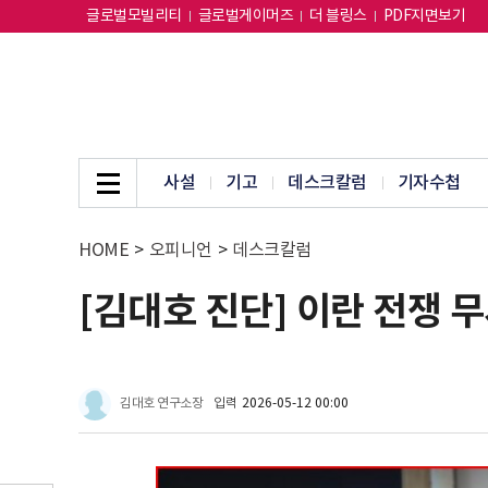
글로벌모빌리티
글로벌게이머즈
더 블링스
PDF지면보기
사설
기고
데스크칼럼
기자수첩
HOME
>
오피니언
>
데스크칼럼
[김대호 진단] 이란 전쟁 무
김대호 연구소장
입력
2026-05-12 00:00