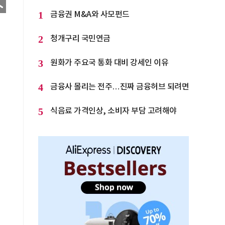
1
금융권 M&A와 사모펀드
2
청개구리 국민연금
3
원화가 주요국 통화 대비 강세인 이유
4
금융사 몰리는 전주…진짜 금융허브 되려면
5
식음료 가격인상, 소비자 부담 고려해야