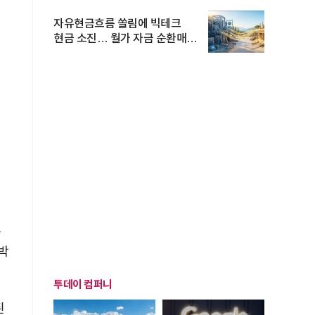
자유현금흐름 쏠림에 빅테크
현금 소진… 월가 자금 순환매
확산
물
육박
이
투데이 컴퍼니
지
된