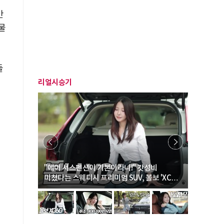
어
간
물
들
이
리얼시승기
… “여성·
"에어 서스펜션이 기본이라니!" 갓성비
"디자인 대
미쳤다는 스웨디시 프리미엄 SUV, 볼보 'XC60
크로스오버
B5 울트라'