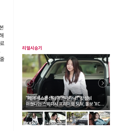
인
본
대해
관료
리얼시승기
후
 줄
… “여성·
"에어 서스펜션이 기본이라니!" 갓성비
"디자인 대
미쳤다는 스웨디시 프리미엄 SUV, 볼보 'XC60
크로스오버
B5 울트라'