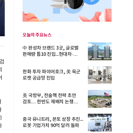
오늘의 주요뉴스
中 완성차 브랜드 3곳, 글로벌
판매량 톱10 진입...현대차·
기아...
단검
의
한화 투자 파이어호크, 美 육군
어
로켓 공급망 진입
美 국방부, 전술핵 전략 초안
재
검토… 한반도 재배치 논쟁
재점화...
자
그
중국 유니트리, 본토 상장 추진...
로봇 기업가치 90억 달러 돌파
자