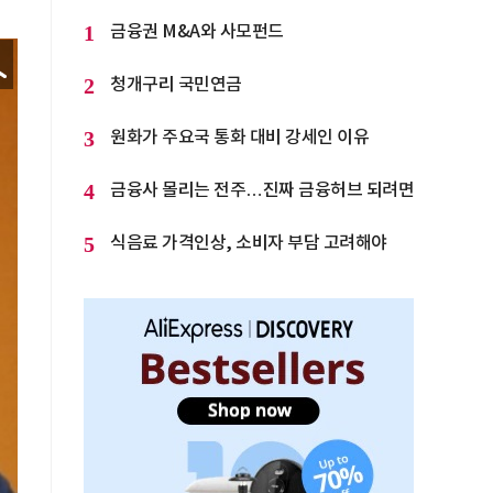
1
금융권 M&A와 사모펀드
2
청개구리 국민연금
3
원화가 주요국 통화 대비 강세인 이유
4
금융사 몰리는 전주…진짜 금융허브 되려면
5
식음료 가격인상, 소비자 부담 고려해야