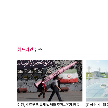
헤드라인
뉴스
이란, 호르무즈 통제 법제화 추진...유가 반등
美 상원, 中·러