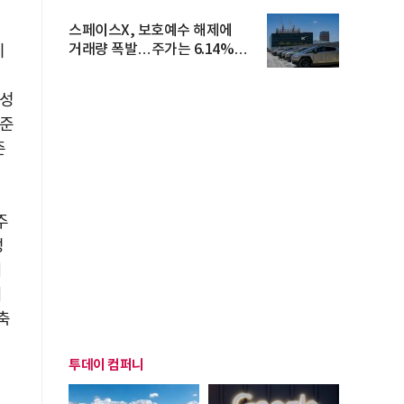
스페이스X, 보호예수 해제에
거래량 폭발…주가는 6.14%
이
반등
 성
연준
준
주
성
위
의
축
투데이 컴퍼니