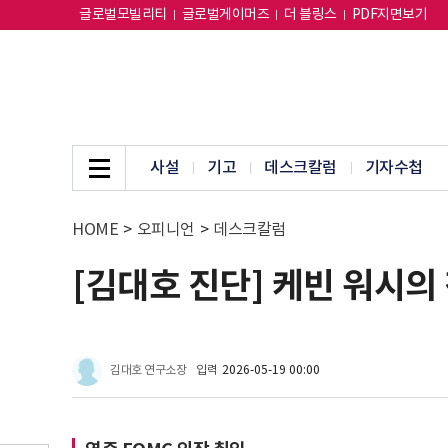
글로벌모빌리티
글로벌게이머즈
더 블링스
PDF지면보기
사설
기고
데스크칼럼
기자수첩
HOME
>
오피니언
>
데스크칼럼
[김대호 진단] 케빈 워시의
김대호 연구소장
입력
2026-05-19 00:00