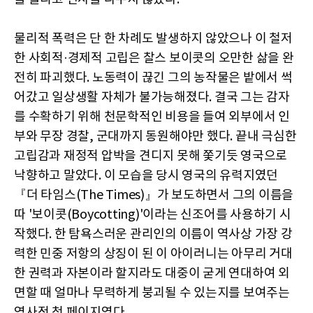
물리적 폭력은 단 한 차례도 발생하지 않았으나 이 철저
한 사회적·경제적 고립은 찰스 보이콧의 오만한 삶을 완
전히 파괴했다. 노동력이 끊긴 그의 농작물은 밭에서 썩
어갔고 일상생활 자체가 불가능해졌다. 결국 그는 감자
를 수확하기 위해 천문학적인 비용을 들여 외부에서 인
부와 무장 경찰, 군대까지 동원해야만 했다. 끝내 극심한
고립감과 재정적 압박을 견디지 못해 쫓기듯 영국으로
낙향하고 말았다. 이 모습을 당시 영국의 유력지였던
『더 타임스(The Times)』가 보도하면서 그의 이름을
따 '보이콧(Boycotting)'이라는 신조어를 사용하기 시
작했다. 한 탐욕스러운 관리인의 이름이 역사상 가장 강
력한 민중 저항의 상징이 된 이 아이러니는 아무리 거대
한 권력과 자본이라 할지라도 대중이 굳게 연대하여 외
면할 때 얼마나 무력하게 붕괴될 수 있는지를 보여주는
역사적 첫 페이지였다.