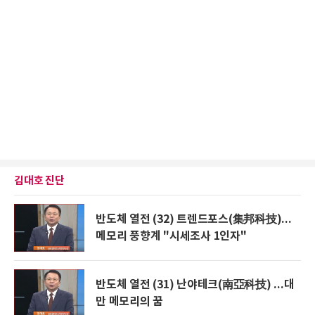
김대호 진단
반도체 열전 (32) 트렌드포스(集邦科技)...
메모리 풍향계 "시세조사 1인자"
반도체 열전 (31) 난야테크(南亞科技) ...대
만 메모리의 꿈