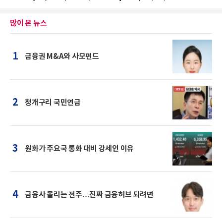
많이 본 뉴스
1
금융권 M&A와 사모펀드
2
청개구리 국민연금
3
원화가 주요국 통화 대비 강세인 이유
4
금융사 몰리는 전주…진짜 금융허브 되려면