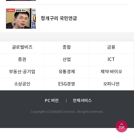
청개구리 국민연금
글로벌비즈
종합
금융
증권
산업
ICT
부동산·공기업
유통경제
제약∙바이오
소상공인
ESG경영
오피니언
PC 버전
전체서비스
Copyright (c) Global Economic. All rights reserved.