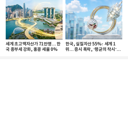
세계 초고액자산가 71만명… 한
한국, 실질자산 55%↑ 세계 1
국 종부세 강화, 홍콩 세율 0%
위… 증시 폭락, ‘평균의 착시’와
부의 유동성 위기