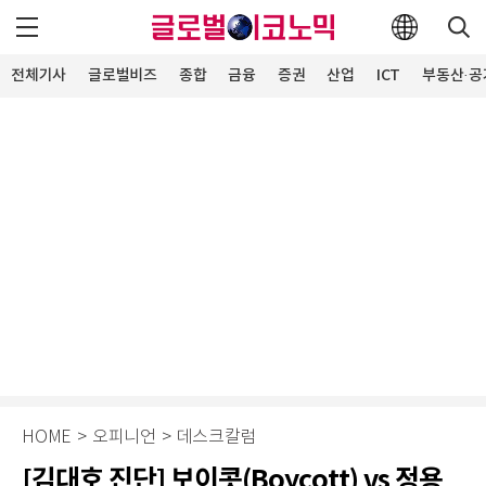
전체기사
글로벌비즈
종합
금융
증권
산업
ICT
부동산·공
HOME
>
오피니언
>
데스크칼럼
[김대호 진단] 보이콧(Boycott) vs 정용