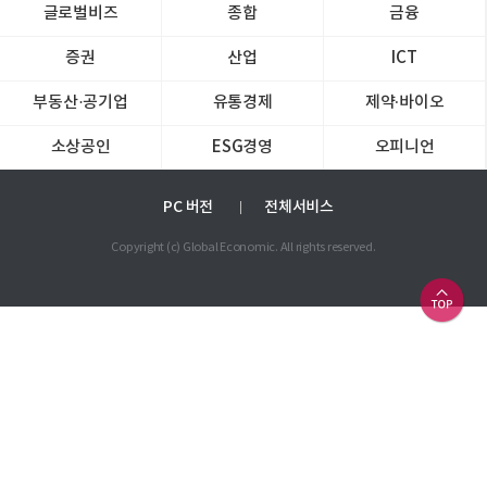
글로벌비즈
종합
금융
증권
산업
ICT
부동산·공기업
유통경제
제약∙바이오
소상공인
ESG경영
오피니언
PC 버전
전체서비스
Copyright (c) Global Economic. All rights reserved.