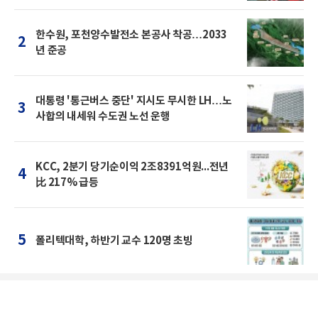
한수원, 포천양수발전소 본공사 착공…2033
2
년 준공
대통령 '통근버스 중단' 지시도 무시한 LH…노
3
사합의 내세워 수도권 노선 운행
KCC, 2분기 당기순이익 2조8391억원...전년
4
比 217% 급등
5
폴리텍대학, 하반기 교수 120명 초빙