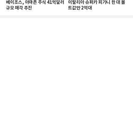
베이조스, 아마존 주식 41억달러
이탈리아 슈퍼카 피가니 한 대 볼
규모 매각 추진
트값만 2억대