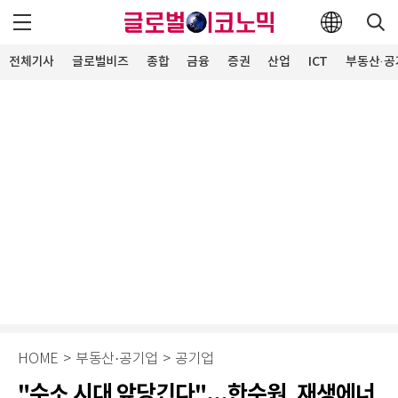
전체기사
글로벌비즈
종합
금융
증권
산업
ICT
부동산·공
HOME
>
부동산·공기업
>
공기업
"수소 시대 앞당긴다"...한수원, 재생에너