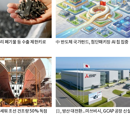
터리 폐기물 등 수출 제한키로
中 반도체 국가펀드, 첨단패키징·AI 칩 집중
세워 조선 건조량 50% 독점
日, 방산 대전환...미쓰비시, GCAP 공장 신