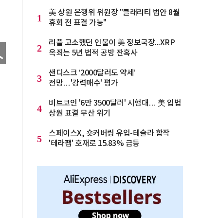
美 상원 은행위 위원장 "클래리티 법안 8월
1
휴회 전 표결 가능"
리플 고소했던 인물이 美 정보국장...XRP
2
옥죄는 5년 법적 공방 잔혹사
샌디스크 ‘2000달러도 약세’
3
전망…'강력매수' 평가
비트코인 '6만 3500달러' 시험대… 美 입법
4
상원 표결 무산 위기
스페이스X, 숏커버링 유입-테슬라 합작
5
'테라팹' 호재로 15.83% 급등