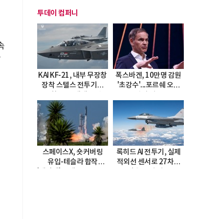
투데이 컴퍼니
속
할
KAI KF-21, 내부 무장창
폭스바겐, 10만명 감원
장착 스텔스 전투기로
'초강수'...포르쉐 오너
진화…5.5세대 도약
직접 경고
선언
스페이스X, 숏커버링
록히드 AI 전투기, 실제
유입-테슬라 합작
적외선 센서로 27차례
'테라팹' 호재로 15.83%
자율 요격 성공
급등