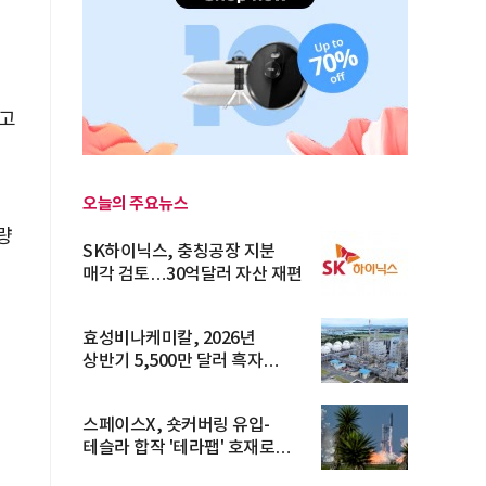
신고
오늘의 주요뉴스
량
SK하이닉스, 충칭공장 지분
매각 검토…30억달러 자산 재편
적
효성비나케미칼, 2026년
상반기 5,500만 달러 흑자
전환… 4대 체...
스페이스X, 숏커버링 유입-
테슬라 합작 '테라팹' 호재로
15.83% ...