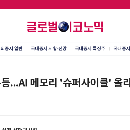
외증시 일반
국내증시 시황·전망
국내증시 특징주
국내증시
폭등...AI 메모리 '슈퍼사이클' 