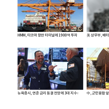
HMM, 타코마 항만 터미널에 1900억 투자
美 상무부, 배
뉴욕증시, 연준 금리 동결 전망에 3대 지수↑
中, 군민융합 앞