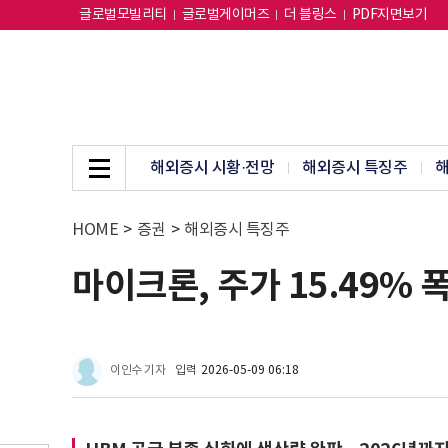
글로벌모빌리티
글로벌게이머즈
더 블링스
PDF지면보기
해외증시 시황·전망
해외증시 특징주
해
HOME
>
증권
>
해외증시 특징주
마이크론, 주가 15.49% 
이인수 기자
입력
2026-05-09 06:18