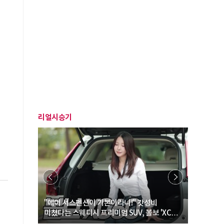
리얼시승기
… “여성·
"에어 서스펜션이 기본이라니!" 갓성비
"디자인 대
미쳤다는 스웨디시 프리미엄 SUV, 볼보 'XC60
크로스오버
B5 울트라'