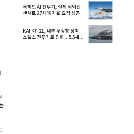
록히드 AI 전투기, 실제 적외선
센서로 27차례 자율 요격 성공
KAI KF-21, 내부 무장창 장착
스텔스 전투기로 진화…5.5세대
도...
의
보
는
는