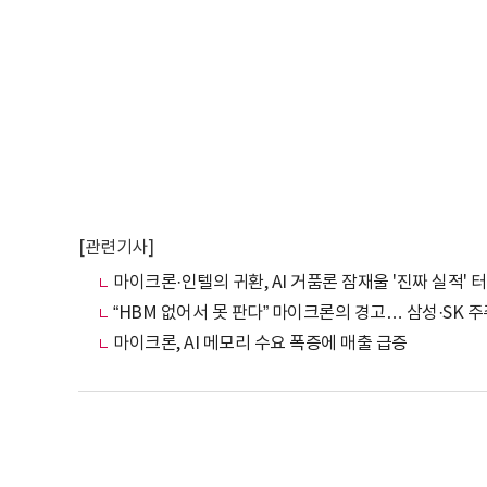
[관련기사]
마이크론·인텔의 귀환, AI 거품론 잠재울 '진짜 실적' 
“HBM 없어서 못 판다” 마이크론의 경고… 삼성·SK 주
마이크론, AI 메모리 수요 폭증에 매출 급증