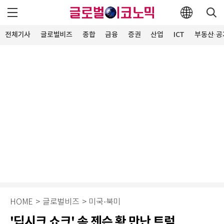
전체기사
글로벌비즈
종합
금융
증권
산업
ICT
부동산·공
HOME
>
글로벌비즈
>
미국·북미
'딥시크 쇼크' 속 젠슨 황 만난 트럼