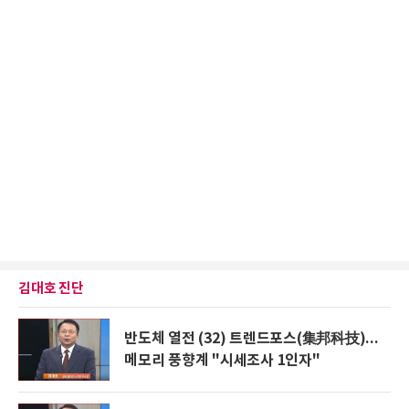
김대호 진단
반도체 열전 (32) 트렌드포스(集邦科技)...
메모리 풍향계 "시세조사 1인자"