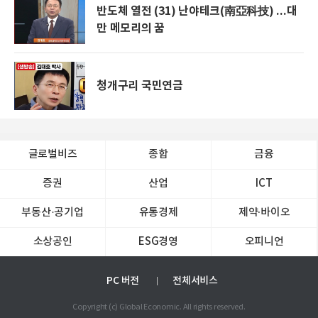
반도체 열전 (31) 난야테크(南亞科技) ...대
만 메모리의 꿈
청개구리 국민연금
글로벌비즈
종합
금융
증권
산업
ICT
부동산·공기업
유통경제
제약∙바이오
소상공인
ESG경영
오피니언
PC 버전
전체서비스
Copyright (c) Global Economic. All rights reserved.