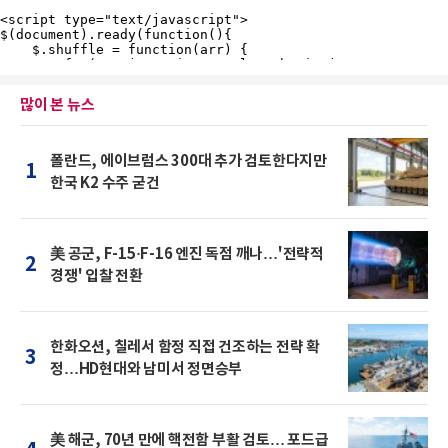
많이 본 뉴스
폴란드, 에이브럼스 300대 추가 검토한다지만
1
한국 K2 수주 굳건
美 공군, F-15·F-16 엔진 독점 깨나…'전략적
2
경쟁' 입찰 전환
한화오션, 칠레서 함정 직접 건조하는 전략 확
3
정…HD현대와 남미서 정면승부
美 해군, 70년 만에 핵전함 부활 검토… 포드급