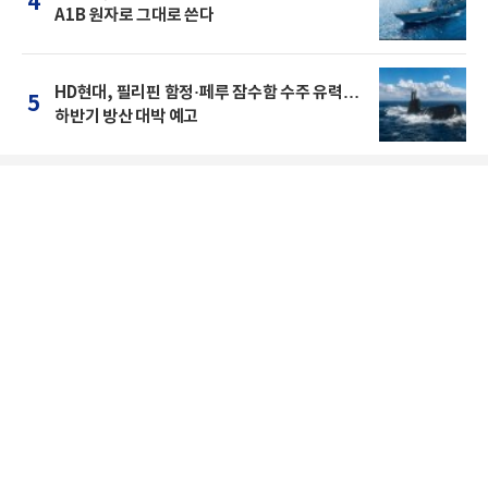
4
A1B 원자로 그대로 쓴다
HD현대, 필리핀 함정·페루 잠수함 수주 유력…
5
하반기 방산 대박 예고