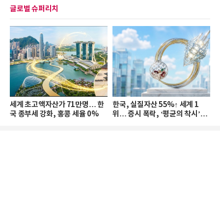
글로벌 슈퍼리치
세계 초고액자산가 71만명… 한
한국, 실질자산 55%↑ 세계 1
국 종부세 강화, 홍콩 세율 0%
위… 증시 폭락, ‘평균의 착시’와
부의 유동성 위기